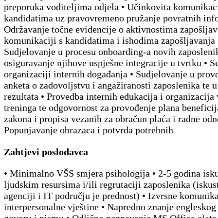
preporuka voditeljima odjela • Učinkovita komunikaci
kandidatima uz pravovremeno pružanje povratnih info
Održavanje točne evidencije o aktivnostima zapošljav
komunikaciji s kandidatima i ishodima zapošljavanja 
Sudjelovanje u procesu onboarding-a novih zaposleni
osiguravanje njihove uspješne integracije u tvrtku • S
organizaciji internih događanja • Sudjelovanje u prov
anketa o zadovoljstvu i angažiranosti zaposlenika te u
rezultata • Provedba internih edukacija i organizacija
treninga te odgovornost za provođenje plana beneficij
zakona i propisa vezanih za obračun plaća i radne odn
Popunjavanje obrazaca i potvrda potrebnih
Zahtjevi poslodavca
• Minimalno VŠS smjera psihologija • 2-5 godina isk
ljudskim resursima i/ili regrutaciji zaposlenika (iskus
agenciji i IT području je prednost) • Izvrsne komunika
interpersonalne vještine • Napredno znanje engleskog 
govoru i pismu • Odlično poznavanje MS Office alata