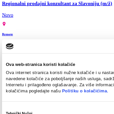
Regionalni prodajni konzultant za Slavoniju (m/ž)
Novo
Remote
Monter centralnog grijanja (m/ž)
Novo
Ova web-stranica koristi kolačiće
Ova internet stranica koristi nužne kolačiće i u nast
Zagreb
navedene kolačiće za poboljšanje naših usluga, sadr
Internetu i prilagođeno oglašavanje. Za više informaci
Bravar/Zavarivač (m/ž)
kolačićima pogledajte našu
Politiku o kolačićima.
Novo
Odabir
Tehnički Nužni