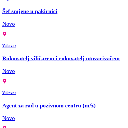
Šef smjene u pakirnici
Novo
Vukovar
Rukovatelj viličarem i rukovatelj utovarivačem
Novo
Vukovar
Agent za rad u pozivnom centru (m/ž)
Novo