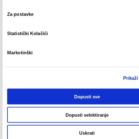
Novo
Za postavke
Statistički Kolačići
Split
Key Account Manager (m/ž)
Marketinški
Novo
Prikaži
Zagreb
Dopusti sve
Finance & AI Process Reengineering Intern
Dopusti selektiranje
Novo
Uskrati