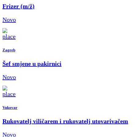
Frizer (m/ž)
Novo
Zagreb
Šef smjene u pakirnici
Novo
Vukovar
Rukovatelj viličarem i rukovatelj utovarivačem
Novo