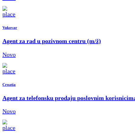
Vukovar
Agent za rad u pozivnom centru (m/ž)
Novo
Croatia
Agent za telefonsku prodaju poslovnim korisnicim
Novo