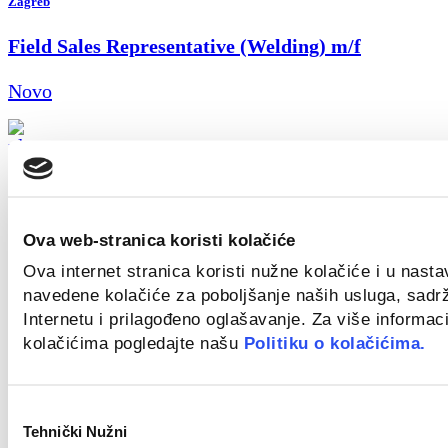
Zagreb
Field Sales Representative (Welding) m/f
Novo
Croatia
Key Account Manager
Ova web-stranica koristi kolačiće
Ova internet stranica koristi nužne kolačiće i u nast
Novo
navedene kolačiće za poboljšanje naših usluga, sadr
Internetu i prilagođeno oglašavanje. Za više informaci
kolačićima pogledajte našu
Politiku o kolačićima.
Zagreb
Odabir
Civil Work Supervisor (m/f)
Tehnički Nužni
pristanka