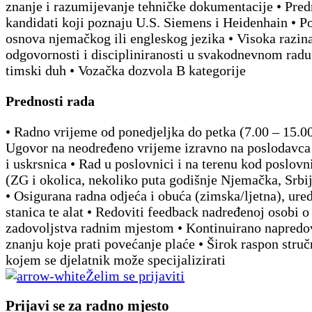
znanje i razumijevanje tehničke dokumentacije • Pred
kandidati koji poznaju U.S. Siemens i Heidenhain • P
osnova njemačkog ili engleskog jezika • Visoka razin
odgovornosti i discipliniranosti u svakodnevnom radu
timski duh • Vozačka dozvola B kategorije
Prednosti rada
• Radno vrijeme od ponedjeljka do petka (7.00 – 15.00 
Ugovor na neodređeno vrijeme izravno na poslodavca
i uskrsnica • Rad u poslovnici i na terenu kod poslovn
(ZG i okolica, nekoliko puta godišnje Njemačka, Srbi
• Osigurana radna odjeća i obuća (zimska/ljetna), ure
stanica te alat • Redoviti feedback nadređenoj osobi o 
zadovoljstva radnim mjestom • Kontinuirano napredo
znanju koje prati povećanje plaće • Širok raspon stru
kojem se djelatnik može specijalizirati
Želim se prijaviti
Prijavi se za radno mjesto