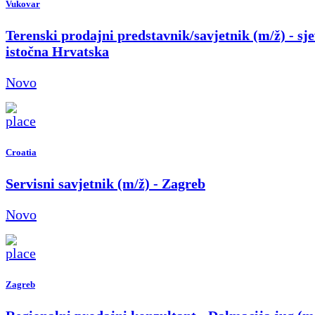
Vukovar
Terenski prodajni predstavnik/savjetnik (m/ž) - sje
istočna Hrvatska
Novo
Croatia
Servisni savjetnik (m/ž) - Zagreb
Novo
Zagreb