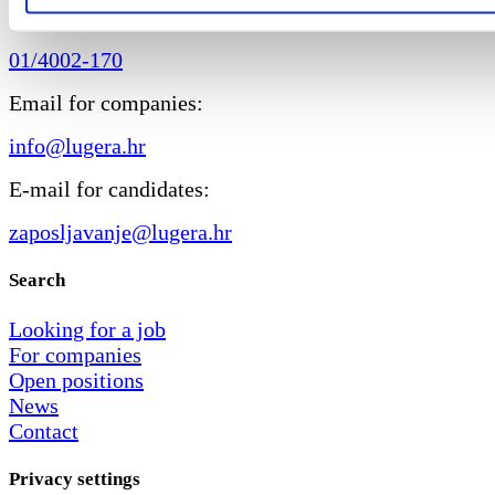
Phone:
01/4002-170
Email for companies:
info@lugera.hr
E-mail for candidates:
zaposljavanje@lugera.hr
Search
Looking for a job
For companies
Open positions
News
Contact
Privacy settings