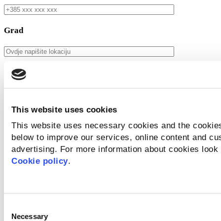
Grad
Broj dodatnih sudionika
*
This website uses cookies
This website uses necessary cookies and the cookies
Napomena
below to improve our services, online content and c
advertising. For more information about cookies look 
Cookie policy
.
Imena dodatnih sudionika ukoliko postoje
Consent
Necessary
Selection