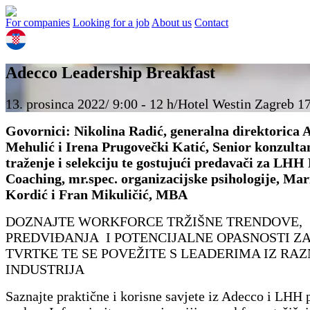
For companies
Looking for a job
About us
Contact
Adecco Leadership Breakfast
13. prosinca 2022/ 9:00 - 12 h/Hotel Westin Zagreb 17
Govornici: Nikolina Radić, generalna direktorica 
Mehulić i Irena Prugovečki Katić, Senior konzultan
traženje i selekciju te gostujući predavači za LHH
Coaching, mr.spec. organizacijske psihologije, Ma
Kordić
i Fran Mikuličić, MBA
DOZNAJTE WORKFORCE TRŽIŠNE TRENDOVE,
PREDVIĐANJA I POTENCIJALNE OPASNOSTI ZA
TVRTKE TE SE POVEŽITE S LEADERIMA IZ RAZ
INDUSTRIJA
Saznajte praktične i korisne savjete iz Adecco i LHH