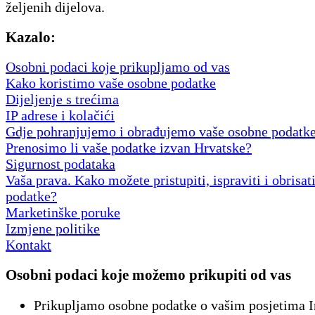
željenih dijelova.
Kazalo:
Osobni podaci koje prikupljamo od vas
Kako koristimo vaše osobne podatke
Dijeljenje s trećima
IP adrese i kolačići
Gdje pohranjujemo i obrađujemo vaše osobne podatk
Prenosimo li vaše podatke izvan Hrvatske?
Sigurnost podataka
Vaša prava. Kako možete pristupiti, ispraviti i obrisat
podatke?
Marketinške poruke
Izmjene politike
Kontakt
Osobni podaci koje možemo prikupiti od vas
Prikupljamo osobne podatke o vašim posjetima I