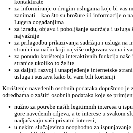
kontaktirate
za informiranje o drugim uslugama koje bi vas 
zanimati – kao što su brošure ili informacije o 
Lugera događanjima
za izradu, objavu ​​i poboljšanje sadržaja i usluga
najvažnije
za prilagodbu prikazivanja sadržaja i usluga na i
stranici na način koji najviše odgovara vama i v
za ponudu korištenja interaktivnih funkcija naše 
stranice ukoliko to želite
za daljnji razvoj i unaprjeđenje internetske stran
usluga i sustava kako bi vam bili korisniji
Korištenje navedenih osobnih podataka dopušteno je
odredbama o zaštiti osobnih podataka koje se primjenju
nužno za potrebe naših legitimnih interesa u isp
gore navedenih ciljeva, a te interese u svakom sl
nadjačavaju vaši privatni interesi;
u nekim slučajevima neophodno za ispunjavanje 