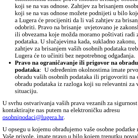
koji se na vas odnose. Zahtjev za brisanjem osob
koji se na vas odnose možete podnijeti u bilo ko
a Lugera će procijeniti da li vaš zahtjev za brisa
odobriti. Pravo na brisanje uvjetovano je zakon
ili obvezama koje možda moramo poštivati radi 
podataka. U slučajevima kada, sukladno zakonu,
zahtjev za brisanjem vaših osobnih podataka treb
Lugera će to učiniti bez nepotrebnog odgađanja.
Pravo na ograničavanje ili prigovor na obradu
podataka
: U određenim okolnostima imate prvo 
obradu vaših osobnih podataka ili prigovoriti na
obradu podataka iz razloga koji su relevantni za 
situaciju.
U svrhu ostvarivanja vaših prava vezanih za sigurnost
kontaktirajte nas putem na elektroničku adresu
osobnipodaci@lugera.hr
.
U opsegu u kojemu obrađujemo vaše osobne podatke 
Vaše privole, imate pravo u bilo kojem trenutku povuć