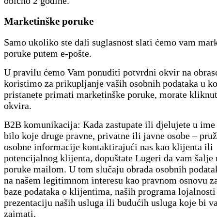
obično 2 godine.
Marketinške poruke
Samo ukoliko ste dali suglasnost slati ćemo vam mar
poruke putem e-pošte.
U pravilu ćemo Vam ponuditi potvrdni okvir na obras
koristimo za prikupljanje vaših osobnih podataka u k
pristanete primati marketinške poruke, morate kliknut
okvira.
B2B komunikacija: Kada zastupate ili djelujete u ime t
bilo koje druge pravne, privatne ili javne osobe – pru
osobne informacije kontaktirajući nas kao klijenta ili
potencijalnog klijenta, dopuštate Lugeri da vam šalje
poruke mailom. U tom slučaju obrada osobnih podatak
na našem legitimnom interesu kao pravnom osnovu za
baze podataka o klijentima, naših programa lojalnosti
prezentaciju naših usluga ili budućih usluga koje bi 
zaimati.