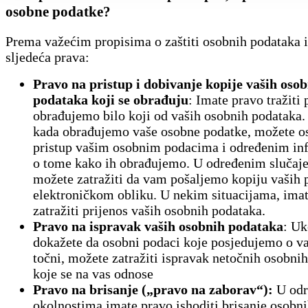
osobne podatke?
Prema važećim propisima o zaštiti osobnih podataka 
sljedeća prava:
Pravo na pristup i dobivanje kopije vaših oso
podataka koji se obrađuju
: Imate pravo tražiti 
obrađujemo ​​bilo koji od vaših osobnih podataka.
kada obrađujemo vaše osobne podatke, možete os
pristup vašim osobnim podacima i određenim i
o tome kako ih obrađujemo. U određenim slučaj
možete zatražiti da vam pošaljemo kopiju vaših 
elektroničkom obliku. U nekim situacijama, ima
zatražiti prijenos vaših osobnih podataka.
Pravo na ispravak vaših osobnih podataka
: Uk
dokažete da osobni podaci koje posjedujemo o v
točni, možete zatražiti ispravak netočnih osobni
koje se na vas odnose
Pravo na brisanje („pravo na zaborav“):
U odr
okolnostima imate pravo ishoditi brisanje osobn