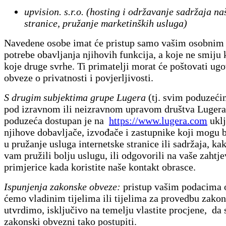
upvision. s.r.o. (hosting i održavanje sadržaja n
stranice, pružanje marketinških usluga)
Navedene osobe imat će pristup samo vašim osobnim
potrebe obavljanja njihovih funkcija, a koje ne smiju k
koje druge svrhe. Ti primatelji morat će poštovati ug
obveze o privatnosti i povjerljivosti.
S drugim subjektima grupe Lugera
(tj. svim poduzeći
pod izravnom ili neizravnom upravom društva Lugera
poduzeća dostupan je na
https://www.lugera.com
uklj
njihove dobavljače, izvođače i zastupnike koji mogu b
u pružanje usluga internetske stranice ili sadržaja, k
vam pružili bolju uslugu, ili odgovorili na vaše zahtje
primjerice kada koristite naše kontakt obrasce.
Ispunjenja zakonske obveze:
pristup vašim podacima 
ćemo vladinim tijelima ili tijelima za provedbu zako
utvrdimo, isključivo na temelju vlastite procjene, da
zakonski obvezni tako postupiti.