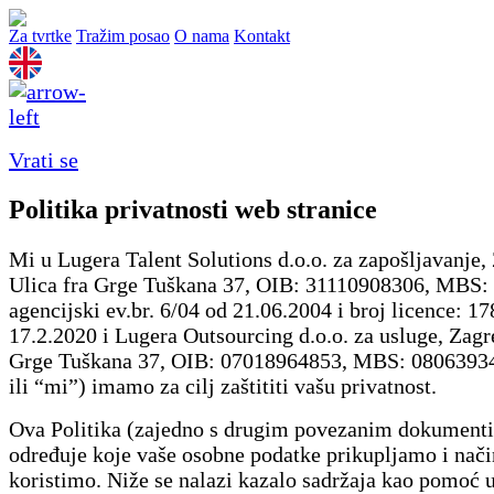
Za tvrtke
Tražim posao
O nama
Kontakt
Vrati se
Politika privatnosti web stranice
Mi u Lugera Talent Solutions d.o.o. za zapošljavanje,
Ulica fra Grge Tuškana 37, OIB: 31110908306, MBS:
agencijski ev.br. 6/04 od 21.06.2004 i broj licence: 1
17.2.2020 i Lugera Outsourcing d.o.o. za usluge, Zagr
Grge Tuškana 37, OIB: 07018964853, MBS: 0806393
ili “mi”) imamo za cilj zaštititi vašu privatnost.
Ova Politika (zajedno s drugim povezanim dokument
određuje koje vaše osobne podatke prikupljamo i način
koristimo. Niže se nalazi kazalo sadržaja kao pomoć u