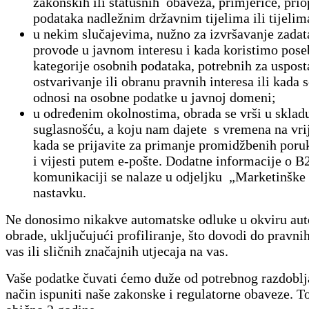
zakonskih ili statusnih obaveza, primjerice, pri
podataka nadležnim državnim tijelima ili tijelima 
u nekim slučajevima, nužno za izvršavanje zadat
provode u javnom interesu i kada koristimo pos
kategorije osobnih podataka, potrebnih za uspost
ostvarivanje ili obranu pravnih interesa ili kada 
odnosi na osobne podatke u javnoj domeni;
u određenim okolnostima, obrada se vrši u sklad
suglasnošću, a koju nam dajete s vremena na vri
kada se prijavite za primanje promidžbenih poruk
i vijesti putem e-pošte. Dodatne informacije o B
komunikaciji se nalaze u odjeljku „Marketinške
nastavku.
Ne donosimo nikakve automatske odluke u okviru au
obrade, uključujući profiliranje, što dovodi do pravni
vas ili sličnih značajnih utjecaja na vas.
Vaše podatke čuvati ćemo duže od potrebnog razdoblja
način ispuniti naše zakonske i regulatorne obaveze. To