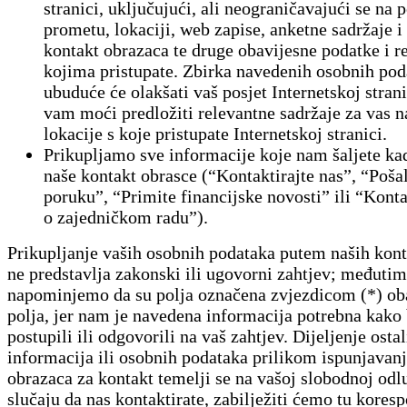
stranici, uključujući, ali neograničavajući se na 
prometu, lokaciji, web zapise, anketne sadržaje i 
kontakt obrazaca te druge obavijesne podatke i r
kojima pristupate. Zbirka navedenih osobnih pod
ubuduće će olakšati vaš posjet Internetskoj stran
vam moći predložiti relevantne sadržaje za vas n
lokacije s koje pristupate Internetskoj stranici.
Prikupljamo sve informacije koje nam šaljete kad
naše kontakt obrasce (“Kontaktirajte nas”, “Poša
poruku”, “Primite financijske novosti” ili “Konta
o zajedničkom radu”).
Prikupljanje vaših osobnih podataka putem naših kon
ne predstavlja zakonski ili ugovorni zahtjev; međutim
napominjemo da su polja označena zvjezdicom (*) o
polja, jer nam je navedena informacija potrebna kako
postupili ili odgovorili na vaš zahtjev. Dijeljenje ostal
informacija ili osobnih podataka prilikom ispunjavanj
obrazaca za kontakt temelji se na vašoj slobodnoj odl
slučaju da nas kontaktirate, zabilježiti ćemo tu kores