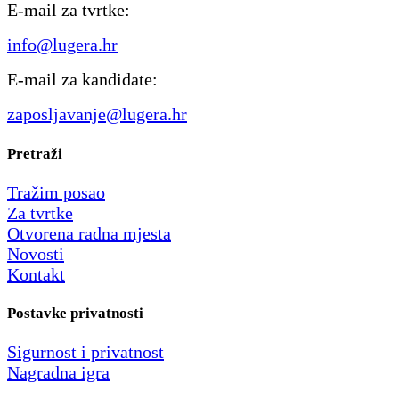
E-mail za tvrtke:
info@lugera.hr
E-mail za kandidate:
zaposljavanje@lugera.hr
Pretraži
Tražim posao
Za tvrtke
Otvorena radna mjesta
Novosti
Kontakt
Postavke privatnosti
Sigurnost i privatnost
Nagradna igra