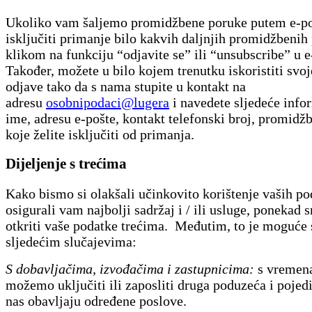
Ukoliko vam šaljemo promidžbene poruke putem e-po
isključiti primanje bilo kakvih daljnjih promidžbenih
klikom na funkciju “odjavite se” ili “unsubscribe” u e
Također, možete u bilo kojem trenutku iskoristiti svo
odjave tako da s nama stupite u kontakt na
adresu
osobnipodaci@lugera
i navedete sljedeće info
ime, adresu e-pošte, kontakt telefonski broj, promidž
koje želite isključiti od primanja.
Dijeljenje s trećima
Kako bismo si olakšali učinkovito korištenje vaših po
osigurali vam najbolji sadržaj i / ili usluge, ponekad
otkriti vaše podatke trećima. Međutim, to je moguće
sljedećim slučajevima:
S dobavljačima, izvođačima i zastupnicima:
s vremena
možemo uključiti ili zaposliti druga poduzeća i pojed
nas obavljaju određene poslove.