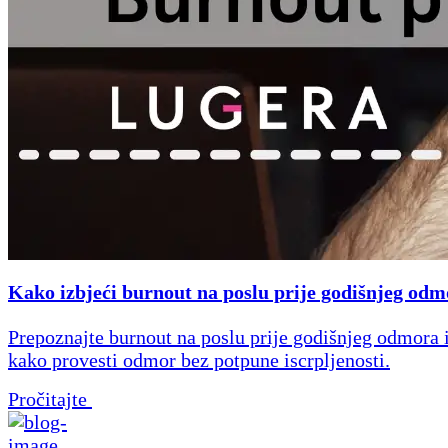
Kako izbjeći burnout na poslu prije godišnjeg od
Prepoznajte burnout na poslu prije godišnjeg odmora i
kako provesti odmor bez potpune iscrpljenosti.
Pročitajte