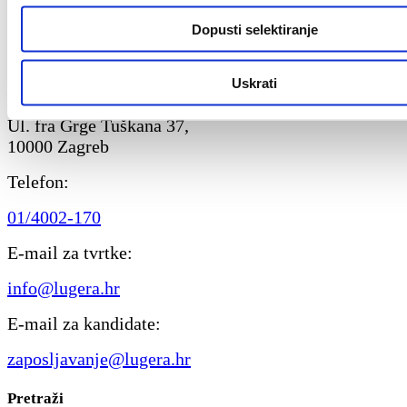
Dopusti selektiranje
Pronađi poslovnicu
Lugera Talent Solutions d.o.o.
Uskrati
Lugera Outsourcing d.o.o.
Ul. fra Grge Tuškana 37,
10000 Zagreb
Telefon:
01/4002-170
E-mail za tvrtke:
info@lugera.hr
E-mail za kandidate:
zaposljavanje@lugera.hr
Pretraži