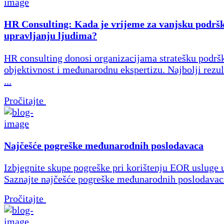
HR Consulting: Kada je vrijeme za vanjsku podrš
upravljanju ljudima?
HR consulting donosi organizacijama stratešku podrš
objektivnost i međunarodnu ekspertizu. Najbolji rezul
...
Pročitajte
Najčešće pogreške međunarodnih poslodavaca
Izbjegnite skupe pogreške pri korištenju EOR usluge 
Saznajte najčešće pogreške međunarodnih poslodavac
Pročitajte