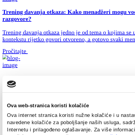
Trening davanja otkaza: Kako menadžeri mogu vod
razgovore?
Trening davanja otkaza jedno je od tema o kojima se
kontekstu rijetko govori otvoreno, a gotovo svaki men
Pročitajte
Outplacement kao podrška zaposlenicima tijekom
organizacijskih promjena
Saznajte kako outplacement pomaže tvrtkama u restru
očuvati employer brand, motivirati zaposlenike koji ost
Ova web-stranica koristi kolačiće
Ova internet stranica koristi nužne kolačiće i u nast
Pročitajte
navedene kolačiće za poboljšanje naših usluga, sadr
Internetu i prilagođeno oglašavanje. Za više informaci