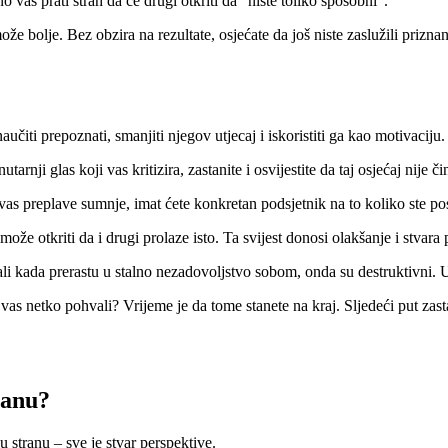
vas prati strah da će drugi otkriti da “niste toliko sposobni”.
že bolje. Bez obzira na rezultate, osjećate da još niste zaslužili priznan
iti prepoznati, smanjiti njegov utjecaj i iskoristiti ga kao motivaciju
arnji glas koji vas kritizira, zastanite i osvijestite da taj osjećaj nije 
vas preplave sumnje, imat ćete konkretan podsjetnik na to koliko ste post
že otkriti da i drugi prolaze isto. Ta svijest donosi olakšanje i stvar
ali kada prerastu u stalno nezadovoljstvo sobom, onda su destruktivni. U
vas netko pohvali? Vrijeme je da tome stanete na kraj. Sljedeći put zast
ranu?
 stranu – sve je stvar perspektive.