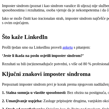
Imposter sindrom (poznat i kao sindrom varalice ili uljeza) nije služ
sposobnostima i rezultatima, osoba vjeruje da je nekompetentna i da će
Iako se može činiti kao iracionalan strah, imposter sindrom najčešće p
s ovim osjećajem.
Što kaže LinkedIn
Prošli tjedan smo na LinkedInu proveli
anketu
s pitanjem:
‘Jeste li ikada na poslu osjetili imposter sindrom?’
Rezultati su bili (ne)iznenađujuće potvrdni, s više od 80 % profesionala
Ključni znakovi imposter sindroma
Prepoznati imposter sindrom prvi je korak prema njegovom nadilažen
1. Stalna sumnja u vlastite sposobnosti:
Bez obzira na postignuća, os
2. Umanjivanje uspjeha:
Zasluge pripisujete drugima, vanjskim okolno