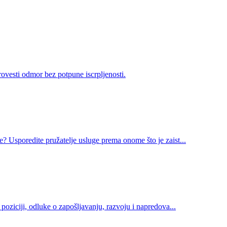
ovesti odmor bez potpune iscrpljenosti.
 Usporedite pružatelje usluge prema onome što je zaist...
oziciji, odluke o zapošljavanju, razvoju i napredova...