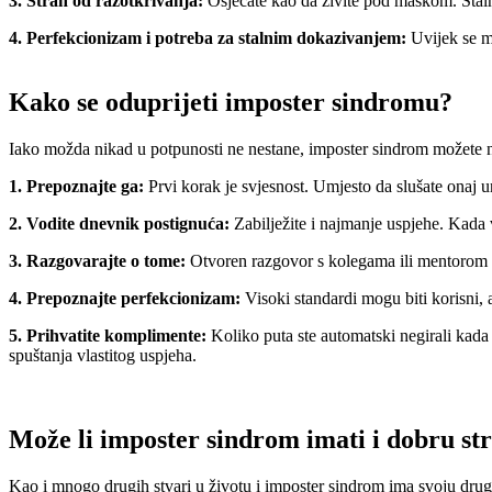
3. Strah od razotkrivanja:
Osjećate kao da živite pod maskom. Stalno 
4. Perfekcionizam i potreba za stalnim dokazivanjem:
Uvijek se mo
Kako se oduprijeti imposter sindromu?
Iako možda nikad u potpunosti ne nestane, imposter sindrom možete nauč
1. Prepoznajte ga:
Prvi korak je svjesnost. Umjesto da slušate onaj unut
2.
Vodite dnevnik postignuća:
Zabilježite i najmanje uspjehe. Kada 
3. Razgovarajte o tome:
Otvoren razgovor s kolegama ili mentorom mo
4. Prepoznajte perfekcionizam:
Visoki standardi mogu biti korisni, 
5. Prihvatite komplimente:
Koliko puta ste automatski negirali kada 
spuštanja vlastitog uspjeha.
Može li imposter sindrom imati i dobru st
Kao i mnogo drugih stvari u životu i imposter sindrom ima svoju drugu