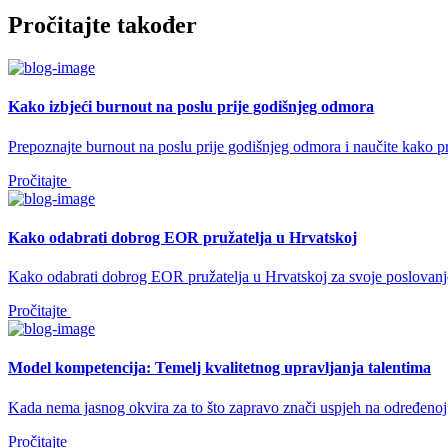
Pročitajte također
Kako izbjeći burnout na poslu prije godišnjeg odmora
Prepoznajte burnout na poslu prije godišnjeg odmora i naučite kako pr
Pročitajte
Kako odabrati dobrog EOR pružatelja u Hrvatskoj
Kako odabrati dobrog EOR pružatelja u Hrvatskoj za svoje poslovanje?
Pročitajte
Model kompetencija: Temelj kvalitetnog upravljanja talentima
Kada nema jasnog okvira za to što zapravo znači uspjeh na određenoj p
Pročitajte