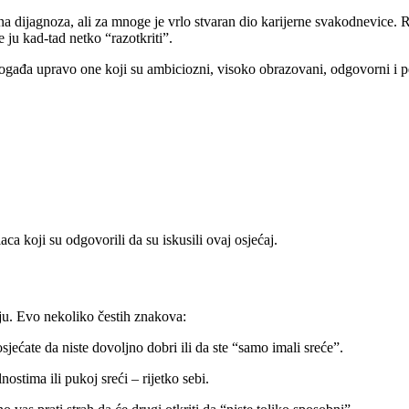
bena dijagnoza, ali za mnoge je vrlo stvaran dio karijerne svakodnevic
 ju kad-tad netko “razotkriti”.
ogađa upravo one koji su ambiciozni, visoko obrazovani, odgovorni i perf
ca koji su odgovorili da su iskusili ovaj osjećaj.
ju. Evo nekoliko čestih znakova:
jećate da niste dovoljno dobri ili da ste “samo imali sreće”.
stima ili pukoj sreći – rijetko sebi.