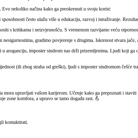
. Evo nekoliko načina kako ga preokrenuti u svoju korist:
sposobnosti često ulažu više u edukaciju, razvoj i istraživanje. Rezulta
siti s kritikama i neizvjesnošću. S vremenom razvijamo veću otpornost 
nesigurnostima, gradimo povjerenje s drugima. Iskrenost stvara jače, a
 u aroganciju, imposter sindrom nas drži prizemljenima. Ljudi koji ga osj
ijednost (ili zbog straha od greški), ljudi s imposter sindromom češće t
 mora upravljati vašom karijerom. Učenje kako ga prepoznati i staviti u 
svoje zone komfora, a upravo se tamo događa rast. 💪
i kontaktirati.