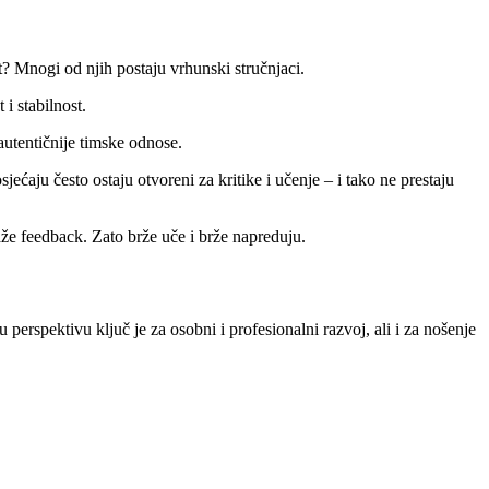
t? Mnogi od njih postaju vrhunski stručnjaci.
i stabilnost.
utentičnije timske odnose.
ećaju često ostaju otvoreni za kritike i učenje – i tako ne prestaju
raže feedback. Zato brže uče i brže napreduju.
perspektivu ključ je za osobni i profesionalni razvoj, ali i za nošenje