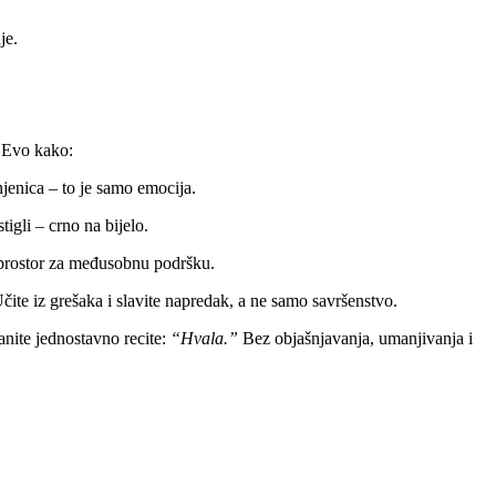
je.
. Evo kako:
činjenica – to je samo emocija.
igli – crno na bijelo.
a prostor za međusobnu podršku.
čite iz grešaka i slavite napredak, a ne samo savršenstvo.
anite jednostavno recite:
“Hvala.”
Bez objašnjavanja, umanjivanja i