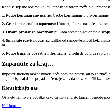
Kada se svjesno nosimo s njim, imposter sindrom može biti i prednost
1. Potiče kontinuirano učenje:
Osobe koje sumnjaju u svoje znanje i 
2. Gradi emocionalnu otpornost:
Unutarnje borbe nas uče kako se no
3. Otvara prostor za povezivanje:
Kada otvoreno govorimo o svojim 
4. Smanjuje razvitak ega:
Za razliku od samouvjerenosti koja prelazi
rasti.
5. Potiče traženje povratne informacije:
U želji da potvrde svoju vr
Zapamtite za kraj…
Imposter sindrom možda nikada neće potpuno nestati, ali to ne znači da
s njim. Osjećaj da ne pripadate često je znak da ste zakoračili izvan 
Kontaktirajte nas
Ostavite nam svoje podatke kako bismo vas u što kraćem periodu mogl
Naš kontakt