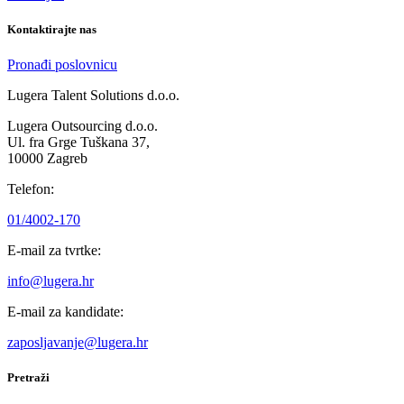
Kontaktirajte nas
Pronađi poslovnicu
Lugera Talent Solutions d.o.o.
Lugera Outsourcing d.o.o.
Ul. fra Grge Tuškana 37,
10000 Zagreb
Telefon:
01/4002-170
E-mail za tvrtke:
info@lugera.hr
E-mail za kandidate:
zaposljavanje@lugera.hr
Pretraži