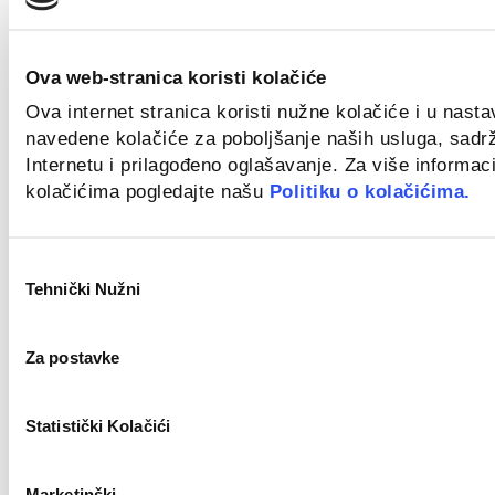
Zagreb
Field Sales Representative (Welding) m/f
Ova web-stranica koristi kolačiće
Novo
Ova internet stranica koristi nužne kolačiće i u nast
navedene kolačiće za poboljšanje naših usluga, sadr
Internetu i prilagođeno oglašavanje. Za više informaci
kolačićima pogledajte našu
Politiku o kolačićima.
Croatia
Key Account Manager
Odabir
Novo
Tehnički Nužni
pristanka
Za postavke
Zagreb
Civil Work Supervisor (m/f)
Statistički Kolačići
Novo
Marketinški