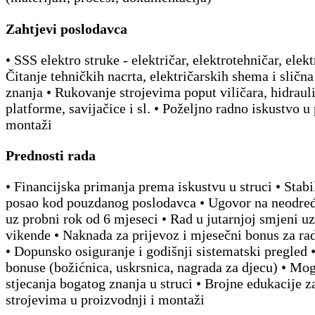
Zahtjevi poslodavca
• SSS elektro struke - električar, elektrotehničar, elek
Čitanje tehničkih nacrta, električarskih shema i slična
znanja • Rukovanje strojevima poput viličara, hidraul
platforme, savijačice i sl. • Poželjno radno iskustvo u
montaži
Prednosti rada
• Financijska primanja prema iskustvu u struci • Stabi
posao kod pouzdanog poslodavca • Ugovor na neodre
uz probni rok od 6 mjeseci • Rad u jutarnjoj smjeni u
vikende • Naknada za prijevoz i mjesečni bonus za rad
• Dopunsko osiguranje i godišnji sistematski pregled 
bonuse (božićnica, uskrsnica, nagrada za djecu) • Mo
stjecanja bogatog znanja u struci • Brojne edukacije z
strojevima u proizvodnji i montaži