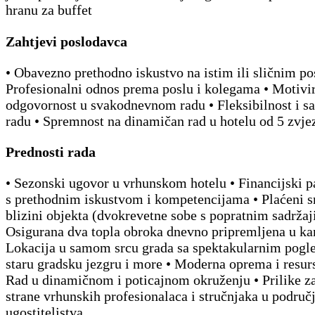
hranu za buffet
Zahtjevi poslodavca
• Obavezno prethodno iskustvo na istim ili sličnim p
Profesionalni odnos prema poslu i kolegama • Motivir
odgovornost u svakodnevnom radu • Fleksibilnost i s
radu • Spremnost na dinamičan rad u hotelu od 5 zvje
Prednosti rada
• Sezonski ugovor u vrhunskom hotelu • Financijski p
s prethodnim iskustvom i kompetencijama • Plaćeni s
blizini objekta (dvokrevetne sobe s popratnim sadržaj
Osigurana dva topla obroka dnevno pripremljena u kan
Lokacija u samom srcu grada sa spektakularnim pog
staru gradsku jezgru i more • Moderna oprema i resurs
Rad u dinamičnom i poticajnom okruženju • Prilike z
strane vrhunskih profesionalaca i stručnjaka u područ
ugostiteljstva