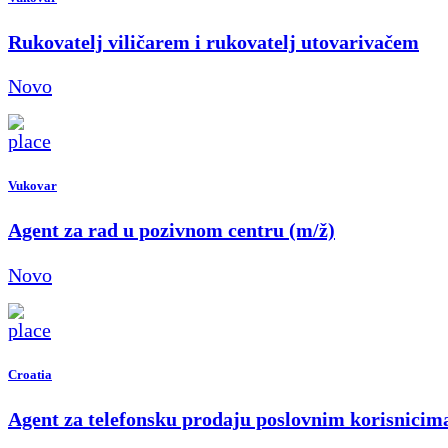
Rukovatelj viličarem i rukovatelj utovarivačem
Novo
Vukovar
Agent za rad u pozivnom centru (m/ž)
Novo
Croatia
Agent za telefonsku prodaju poslovnim korisnicim