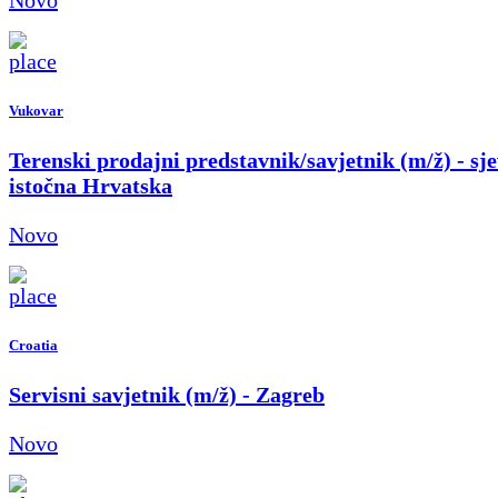
Vukovar
Terenski prodajni predstavnik/savjetnik (m/ž) - sje
istočna Hrvatska
Novo
Croatia
Servisni savjetnik (m/ž) - Zagreb
Novo