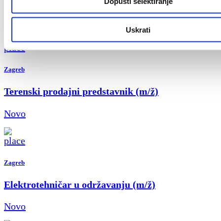
Dopusti selektiranje
Novo
Uskrati
Zagreb
Terenski prodajni predstavnik (m/ž)
Novo
Zagreb
Elektrotehničar u održavanju (m/ž)
Novo