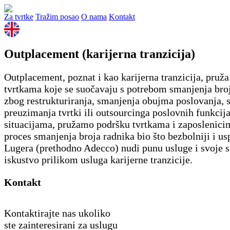
Za tvrtke
Tražim posao
O nama
Kontakt
Outplacement (karijerna tranzicija)
Outplacement, poznat i kao karijerna tranzicija, pruža
tvrtkama koje se suočavaju s potrebom smanjenja bro
zbog restrukturiranja, smanjenja obujma poslovanja, s
preuzimanja tvrtki ili outsourcinga poslovnih funkcij
situacijama, pružamo podršku tvrtkama i zaposlenici
proces smanjenja broja radnika bio što bezbolniji i usp
Lugera (prethodno Adecco) nudi punu usluge i svoje 
iskustvo prilikom usluga karijerne tranzicije.
Kontakt
Kontaktirajte nas ukoliko
ste zainteresirani za uslugu