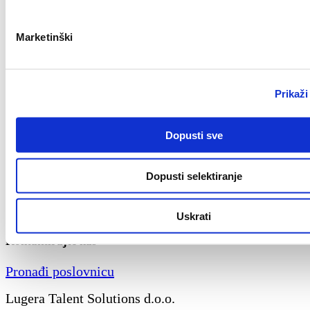
online edukacija. U radu se kombinira više metoda uč
prolaženja kroz program, individualni rad sa savjetni
Marketinški
AIM materijali i on-line alati. Program pruža individu
shodno specifičnim potrebama tvrtke, odnosno klijent
prilagođen potrebama te profilu polaznika programa.
Prikaži
Treba li vam pomoć s Outplacementom (karije
Dopusti sve
tranzicijom)?
Kontaktirajte nas
Dopusti selektiranje
Uskrati
Kontaktirajte nas
Pronađi poslovnicu
Lugera Talent Solutions d.o.o.