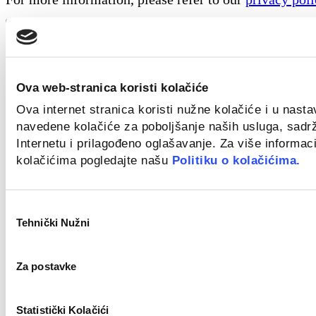
Send message
Tražite posao?
Kliknite ovdje
Ova web-stranica koristi kolačiće
Ova internet stranica koristi nužne kolačiće i u nast
Proces Outplacementa
navedene kolačiće za poboljšanje naših usluga, sadr
Internetu i prilagođeno oglašavanje. Za više informaci
Zanimaju vas i druge usluge za tvrtke? Kliknite ovdje
kolačićima pogledajte našu
Politiku o kolačićima.
Odabir
LHH - Globalni lider u pružanju usluge outplacem
Tehnički Nužni
pristanka
Za postavke
LHH jedini na tržištu nudi specifičan online alat – p
Statistički Kolačići
polaznici imaju pristup nizu korisnih informacija, rad