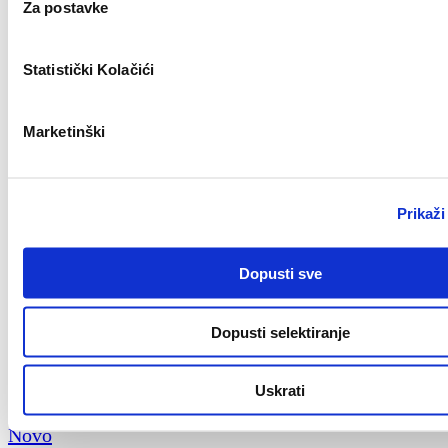
Za postavke
Statistički Kolačići
Marketinški
Želim primati obavijesti o novostima, ponudama i m
kampanjama.
Prikaži
Dopusti sve
Pošalji
Dopusti selektiranje
Povezani poslovi
Civil Work Supervisor (m/f)
Uskrati
Novo