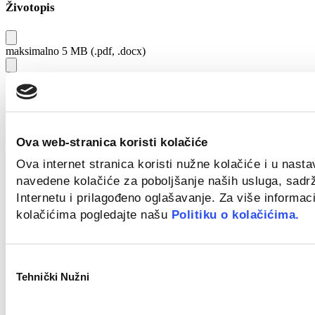
Životopis
maksimalno 5 MB (.pdf, .docx)
Poruka
Ova web-stranica koristi kolačiće
Ova internet stranica koristi nužne kolačiće i u nast
navedene kolačiće za poboljšanje naših usluga, sadr
Internetu i prilagođeno oglašavanje. Za više informaci
Slažem se
*
kolačićima pogledajte našu
Politiku o kolačićima.
Odabir
Tehnički Nužni
Prihvaćam izjavu o zaštiti podataka kandidata u svrh
pristanka
kontaktiranja kandidata.