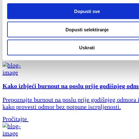
Kontaktirajte nas
Dopusti sve
Ostavite nam svoje podatke kako bismo vas u što kra
mogli kontaktirati.
Dopusti selektiranje
Naš kontakt
Uskrati
Pročitajte također
Kako izbjeći burnout na poslu prije godišnjeg od
Prepoznajte burnout na poslu prije godišnjeg odmora i
kako provesti odmor bez potpune iscrpljenosti.
Pročitajte