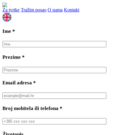
Za tvrtke
Tražim posao
O nama
Kontakt
Ime
*
Prezime
*
Email adresa
*
Broj mobitela ili telefona
*
Životopis