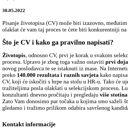
30.05.2022
Pisanje životopisa (CV) može biti izazovno, međutim 
olakšat će vam taj proces te ćete biti konkurentniji na 
Što je CV i kako ga pravilno napisati?
Životopis
, odnosno CV, prvi je korak u svakom selek
procesu. Upravo je zbog toga važno ostaviti
prvi doj
novog poslodavca te se istaknuti iz mase. Na Internetu
preko
140.000 rezultata i raznih savjeta
kako napisat
CV, koji će iskočiti s hrpe na stolu u HR-u. Tako će u
tražiteljima posla olakšati u selekcijskom procesu. Lu
konzultanti dnevno pročitaju i pregledaju
više stotina
Zato Vam donosimo par točaka u kojima smo saželi š
gledamo i tražimo prilikom odabira savršenog kandid
Kontakt informacije