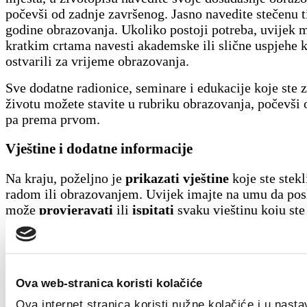
počevši od zadnje završenog. Jasno navedite stečenu ti
godine obrazovanja. Ukoliko postoji potreba, uvijek 
kratkim crtama navesti akademske ili slične uspjehe k
ostvarili za vrijeme obrazovanja.
Sve dodatne radionice, seminare i edukacije koje ste z
životu možete stavite u rubriku obrazovanja, počevši 
pa prema prvom.
Vještine i dodatne informacije
Na kraju, poželjno je
prikazati vještine
koje ste stekl
radom ili obrazovanjem. Uvijek imajte na umu da po
može
provjeravati
ili
ispitati
svaku vještinu koju ste
životopisu. Zbog toga, samo
navesti
neku vještinu (pr
Napredno poznavanje MS Office alata) je dobro ali
na
vještinu uz dokaz
(primjerice: Napredno poznavanje
alata nakon stečene ECDL diplome) je nepobitno.
Ova web-stranica koristi kolačiće
Vještine koje navodite, kao i sve dodatne relevantne 
Ova internet stranica koristi nužne kolačiće i u nast