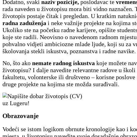
Dodatno, svaki
naziv pozicije,
poslodavac te
vremens
rada naveden u životopisu mora biti vidno naznačen. 
životopis postaje čitak i pregledan. U kratkim natuk
radna zaduženja
i neke važnije projekte na kojima ste
Ukoliko ste na početku radne karijere, opišite student
koje ste radili. Neovisno o navedenom radnom mjestu,
pohvalno vidjeti ambiciozne mlade ljude, koji su za v
školovanja stekli iskustva, poznanstva i radne navike.
No, što ako
nemate radnog iskustva
koje možete nav
životopisu? I dalje navedite relevantne radove u školi 
fakultetu, volonterske ili društveno – korisne poslove 
druge projekte na kojima ste možda surađivali.
Obrazovanje
Vodeći se istom logikom obrnute kronologije kao i ko
mjesta, u životopisu navedite svoje dosadašnje obraz