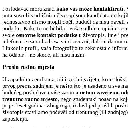
Poslodavac mora znati
kako vas može kontaktirati
.
puta susreli s odličnim životopisom kandidata do koji
jednostavno nismo mogli doći, budući da nisu naveli 
podatke. Kako to ne bi bila i vaša sudbina, upišite jasn
svoje
osnovne kontakt podatke
u životopis. Ime i pr
telefona te e-mail adresa su obavezni, dok su datum r
LinkedIn profil, vaša fotografija te neke ostale infor
na odabir – ne škode, ali nisu nužni.
Prošla radna mjesta
U zapadnim zemljama, ali i većini svijeta, kronološki
prvog prema zadnjem je nešto što je usađeno u sve na
budućeg poslodavca više zanima
netom završeno, od
trenutno radno mjesto
, nego studentski posao na koj
prije deset godina. Zbog toga, redoslijed prošlih posl
životopis stavljamo počevši od trenutnog (ili zadnjeg
zaposlenja.