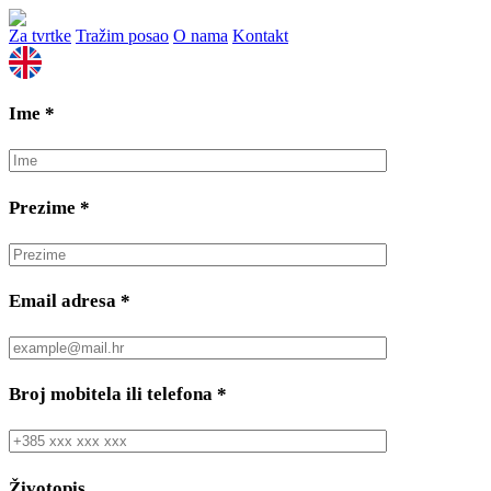
Za tvrtke
Tražim posao
O nama
Kontakt
Ime
*
Prezime
*
Email adresa
*
Broj mobitela ili telefona
*
Životopis