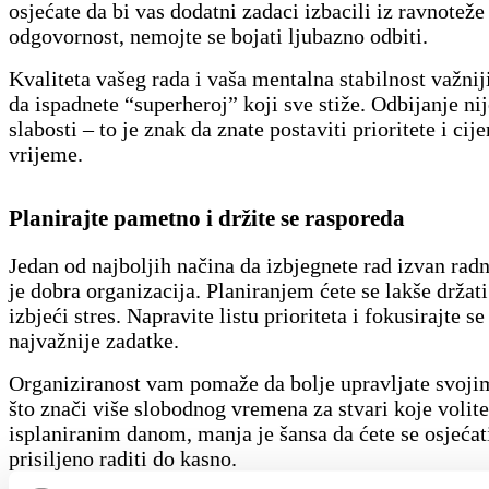
osjećate da bi vas dodatni zadaci izbacili iz ravnoteže 
odgovornost, nemojte se bojati ljubazno odbiti.
Kvaliteta vašeg rada i vaša mentalna stabilnost važnij
da ispadnete “superheroj” koji sve stiže. Odbijanje ni
slabosti – to je znak da znate postaviti prioritete i cije
vrijeme.
Planirajte pametno i držite se rasporeda
Jedan od najboljih načina da izbjegnete rad izvan ra
je dobra organizacija. Planiranjem ćete se lakše držati
izbjeći stres. Napravite listu prioriteta i fokusirajte se
najvažnije zadatke.
Organiziranost vam pomaže da bolje upravljate svoj
što znači više slobodnog vremena za stvari koje volite
isplaniranim danom, manja je šansa da ćete se osjećat
prisiljeno raditi do kasno.