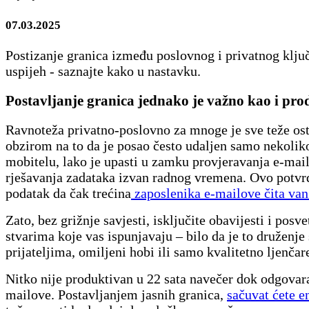
07.03.2025
Postizanje granica između poslovnog i privatnog ključ
uspijeh - saznajte kako u nastavku.
Postavljanje granica jednako je važno kao i pro
Ravnoteža privatno-poslovno za mnoge je sve teže ost
obzirom na to da je posao često udaljen samo nekolik
mobitelu, lako je upasti u zamku provjeravanja e-mail
rješavanja zadataka izvan radnog vremena. Ovo potvrđ
podatak da čak trećina
zaposlenika e-mailove čita van 
Zato, bez grižnje savjesti, isključite obavijesti i posve
stvarima koje vas ispunjavaju – bilo da je to druženje s
prijateljima, omiljeni hobi ili samo kvalitetno ljenčar
Nitko nije produktivan u 22 sata navečer dok odgovar
mailove. Postavljanjem jasnih granica,
sačuvat ćete e