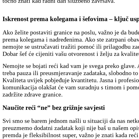
točno znati kad radni dan službeno završava.
Iskrenost prema kolegama i šefovima – ključ us
Ako želite postaviti granice na poslu, važno je da bude
prema kolegama i nadređenima. Ako ste zatrpani oba
nemojte se ustručavati tražiti pomoć ili prilagodbu za
Dobar šef će cijeniti vašu otvorenost i želju za kvali
Nemojte se bojati reći kad vam je svega preko glave
treba pauza ili preusmjeravanje zadataka, slobodno to 
Kvaliteta uvijek pobjeđuje kvantitetu. Jasna i profesi
komunikacija olakšat će vam suradnju s timom i pom
zadržite zdrave granice.
Naučite reći “ne” bez grižnje savjesti
Svi smo se barem jednom našli u situaciji da nas netk
preuzmemo dodatni zadatak koji nije baš u našem opis
premda je fleksibilnost super, važno je znati kada reć