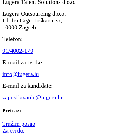
Lugera Talent Solutions d.o.o.
Lugera Outsourcing d.o.o.
Ul. fra Grge Tuškana 37,
10000 Zagreb
Telefon:
01/4002-170
E-mail za tvrtke:
info@lugera.hr
E-mail za kandidate:
zaposljavanje@lugera.hr
Pretraži
Tražim posao
Za tvrtke