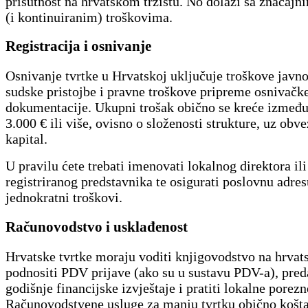
prisutnost na hrvatskom tržištu. No dolazi sa značaj
(i kontinuiranim) troškovima.
Registracija i osnivanje
Osnivanje tvrtke u Hrvatskoj uključuje troškove javno
sudske pristojbe i pravne troškove pripreme osnivačk
dokumentacije. Ukupni trošak obično se kreće između
3.000 € ili više, ovisno o složenosti strukture, uz obv
kapital.
U pravilu ćete trebati imenovati lokalnog direktora ili
registriranog predstavnika te osigurati poslovnu adres
jednokratni troškovi.
Računovodstvo i usklađenost
Hrvatske tvrtke moraju voditi knjigovodstvo na hrvat
podnositi PDV prijave (ako su u sustavu PDV-a), pred
godišnje financijske izvještaje i pratiti lokalne porezn
Računovodstvene usluge za manju tvrtku obično košt