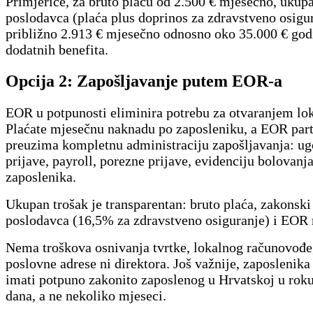
Primjerice, za bruto plaću od 2.500 € mjesečno, ukup
poslodavca (plaća plus doprinos za zdravstveno osigur
približno 2.913 € mjesečno odnosno oko 35.000 € godi
dodatnih benefita.
Opcija 2: Zapošljavanje putem EOR-a
EOR u potpunosti eliminira potrebu za otvaranjem lok
Plaćate mjesečnu naknadu po zaposleniku, a EOR par
preuzima kompletnu administraciju zapošljavanja: ug
prijave, payroll, porezne prijave, evidenciju bolovanja
zaposlenika.
Ukupan trošak je transparentan: bruto plaća, zakonski
poslodavca (16,5% za zdravstveno osiguranje) i EOR
Nema troškova osnivanja tvrtke, lokalnog računovođe,
poslovne adrese ni direktora. Još važnije, zaposlenik
imati potpuno zakonito zaposlenog u Hrvatskoj u rok
dana, a ne nekoliko mjeseci.