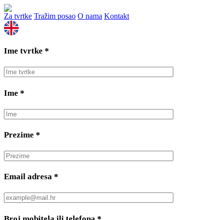
Za tvrtke
Tražim posao
O nama
Kontakt
Ime tvrtke
*
Ime
*
Prezime
*
Email adresa
*
Broj mobitela ili telefona
*