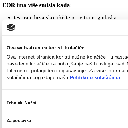
EOR ima više smisla kada:
testirate hrvatsko tržište prije trajnog ulaska
trebate zaposlenika u roku od nekoliko dana
želite minimizirati administrativni teret
Otvaranje vlastite tvrtke ima više smisla kada:
Ova web-stranica koristi kolačiće
trebate trajnu i vidljivu pravnu prisutnost u Hrva
Ova internet stranica koristi nužne kolačiće i u nast
planirate dugoročne i opsežne operacije koje na
navedene kolačiće za poboljšanje naših usluga, sadr
zapošljavanje
Internetu i prilagođeno oglašavanje. Za više informaci
kolačićima pogledajte našu
Politiku o kolačićima.
Za većinu kompanija koje tek počinju zapošljavati u 
EOR je jeftinije, brže i administrativno sigurnije rješe
Otvaranje vlastite tvrtke postaje isplativije tek kada t
Odabir
ima potvrđen potencijal i kada broj zaposlenih oprav
Tehnički Nužni
pristanka
troškove.
Skriveni troškovi zapošljavanja u Hrvatsko
Za postavke
kojima se rijetko govori