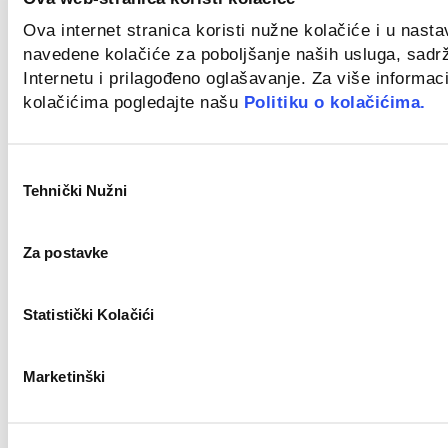
Ova internet stranica koristi nužne kolačiće i u nast
Monter centralnog grijanja (m/ž)
navedene kolačiće za poboljšanje naših usluga, sadr
Internetu i prilagođeno oglašavanje. Za više informaci
Novo
kolačićima pogledajte našu
Politiku o kolačićima.
Zagreb
Odabir
Tehnički Nužni
pristanka
Bravar/Zavarivač (m/ž)
Novo
Za postavke
Statistički Kolačići
Zagreb
Field Sales Representative (Welding) m/f
Marketinški
Novo