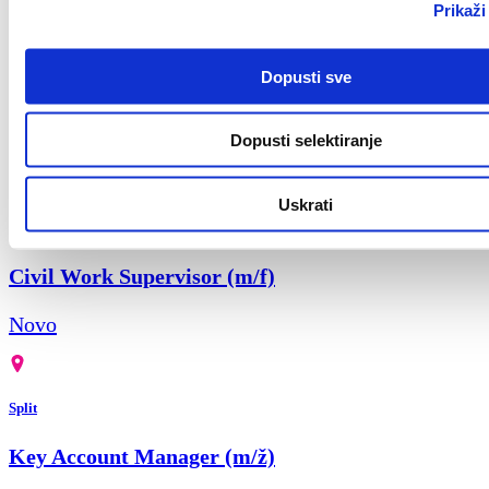
Prikaži
Croatia
Dopusti sve
Key Account Manager
Dopusti selektiranje
Novo
Uskrati
Zagreb
Civil Work Supervisor (m/f)
Novo
Split
Key Account Manager (m/ž)