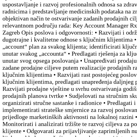
uspostavljanje i razvoj profesionalnih odnosa sa zdra
radnicima i predstavljanje medicinskih podataka na z
objektivan način te ostvarivanje zadanih prodajnih cil
relevantnom području rada: Key Account Manager Rx
Zagreb Opis poslova i odgovornosti: • Razvijati i održ
dugotrajne i kvalitetne odnose s ključnim klijentima •
„account“ plan za svakog klijenta; identificirati ključ
unutar svakog „accounta“ • Predlagati rješenja za klju
unutar svog opsega poslovanja • Unapređivati prodaju 
zadane prodajne ciljeve putem realizacije prodajnih r
ključnim klijentima • Razvijati rast postojećeg poslov
ključnim klijentima, predlagati unapređenja daljnjeg 
Razvijati prodajne vještine u svrhu ostvarivanja godiš
prodajnih planova tvrtke • Sudjelovati na stručnim s
organizirati stručne sastanke i radionice • Predlagati i
implementirati strateške smjernice za razvoj poslovanj
prijedloge marketinških aktivnosti na lokalnoj razini 
Monitorirati i analizirati tržište te razvoj ciljeva za p
klijente • Odgovarati za prijavljivanje zaprimljenih n