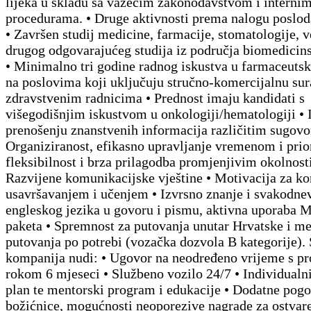
lijeka u skladu sa važećim zakonodavstvom i interni
procedurama. • Druge aktivnosti prema nalogu poslod
• Završen studij medicine, farmacije, stomatologije, ve
drugog odgovarajućeg studija iz područja biomedicins
• Minimalno tri godine radnog iskustva u farmaceutsko
na poslovima koji uključuju stručno-komercijalnu sur
zdravstvenim radnicima • Prednost imaju kandidati s
višegodišnjim iskustvom u onkologiji/hematologiji • 
prenošenju znanstvenih informacija različitim sugovo
Organiziranost, efikasno upravljanje vremenom i prior
fleksibilnost i brza prilagodba promjenjivim okolnost
Razvijene komunikacijske vještine • Motivacija za k
usavršavanjem i učenjem • Izvrsno znanje i svakodne
engleskog jezika u govoru i pismu, aktivna uporaba 
paketa • Spremnost za putovanja unutar Hrvatske i m
putovanja po potrebi (vozačka dozvola B kategorije). 
kompanija nudi: • Ugovor na neodređeno vrijeme s p
rokom 6 mjeseci • Službeno vozilo 24/7 • Individualni
plan te mentorski program i edukacije • Dodatne pogo
božićnice, mogućnosti neoporezive nagrade za ostvare