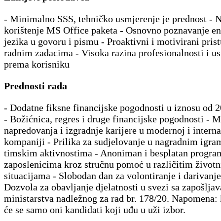
- Minimalno SSS, tehničko usmjerenje je prednost - 
korištenje MS Office paketa - Osnovno poznavanje e
jezika u govoru i pismu - Proaktivni i motivirani pri
radnim zadacima - Visoka razina profesionalnosti i u
prema korisniku
Prednosti rada
- Dodatne fiksne financijske pogodnosti u iznosu od
- Božićnica, regres i druge financijske pogodnosti - 
napredovanja i izgradnje karijere u modernoj i intern
kompaniji - Prilika za sudjelovanje u nagradnim igra
timskim aktivnostima - Anoniman i besplatan progr
zaposlenicima kroz stručnu pomoć u različitim život
situacijama - Slobodan dan za volontiranje i darivanje
Dozvola za obavljanje djelatnosti u svezi sa zapošlja
ministarstva nadležnog za rad br. 178/20. Napomena: 
će se samo oni kandidati koji uđu u uži izbor.