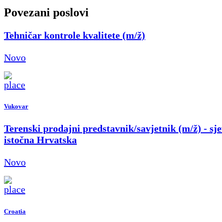
Povezani poslovi
Tehničar kontrole kvalitete (m/ž)
Novo
Vukovar
Terenski prodajni predstavnik/savjetnik (m/ž) - sje
istočna Hrvatska
Novo
Croatia