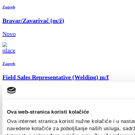
Zagreb
Bravar/Zavarivač (m/ž)
Novo
Zagreb
Field Sales Representative (Welding) m/f
Novo
Ova web-stranica koristi kolačiće
Ova internet stranica koristi nužne kolačiće i u nast
Croatia
navedene kolačiće za poboljšanje naših usluga, sadr
Key Account Manager