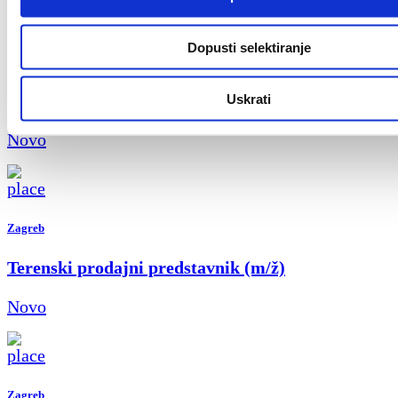
Dopusti selektiranje
Zagreb
Finance & AI Process Reengineering Intern
Uskrati
Novo
Zagreb
Terenski prodajni predstavnik (m/ž)
Novo
Zagreb