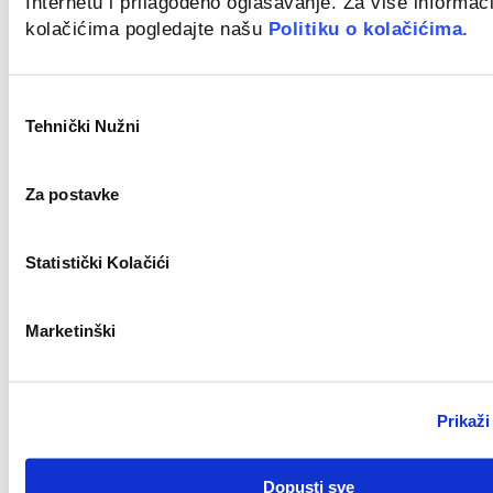
Internetu i prilagođeno oglašavanje. Za više informaci
kolačićima pogledajte našu
Politiku o kolačićima.
Novo
Odabir
Tehnički Nužni
pristanka
Zagreb
Za postavke
Civil Work Supervisor (m/f)
Novo
Statistički Kolačići
Marketinški
Split
Key Account Manager (m/ž)
Prikaži
Novo
Dopusti sve