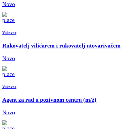
Novo
Vukovar
Rukovatelj viličarem i rukovatelj utovarivačem
Novo
Vukovar
Agent za rad u pozivnom centru (m/ž)
Novo