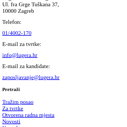
Ul. fra Grge Tuškana 37,
10000 Zagreb
Telefon:
01/4002-170
E-mail za tvrtke:
info@lugera.hr
E-mail za kandidate:
zaposljavanje@lugera.hr
Pretraži
Tražim posao
Za tvrtke
Otvorena radna mjesta
Novosti