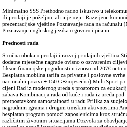
Minimalno SSS Prethodno radno iskustvo u telekomu
ili prodaji je poželjno, ali nije uvjet Razvijene komun
prezentacijske vještine Poznavanje rada na računalu 
Poznavanje engleskog jezika u govoru i pismu
Prednosti rada
Stručna obuka u prodaji i razvoj prodajnih vještina S
dodatne mjesečne nagrade ovisno o ostvarenim cilje
fiksne financijske pogodnosti u iznosu od 207€ neto 
Besplatna mobilna tarifa za privatne i poslovne svrhe 
nacionalni pozivi + 150 GB/mjesečno) MultiSport po 
cijeni Rad iz modernog ureda s prostorom za edukacij
zabava Kombinacija rada od kuće i rada iz ureda pod
pretpostavkom samostalnosti u radu Prilika za sudjel
nagradnim igrama i drugim timskim aktivnostima An
besplatan program pomoći zaposlenicima kroz struč
različitim životnim situacijama Dozvola za obavljanje