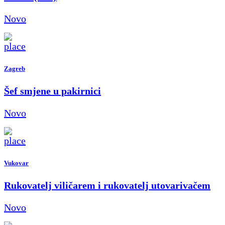
Novo
Zagreb
Šef smjene u pakirnici
Novo
Vukovar
Rukovatelj viličarem i rukovatelj utovarivačem
Novo