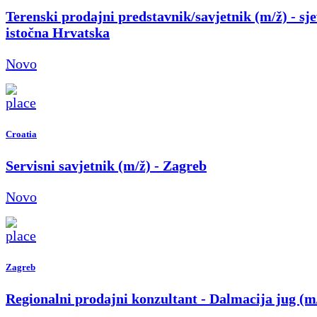
Terenski prodajni predstavnik/savjetnik (m/ž) - sje
istočna Hrvatska
Novo
Croatia
Servisni savjetnik (m/ž) - Zagreb
Novo
Zagreb
Regionalni prodajni konzultant - Dalmacija jug (m