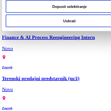
Dopusti selektiranje
Novo
Uskrati
Zagreb
Finance & AI Process Reengineering Intern
Novo
Zagreb
Terenski prodajni predstavnik (m/ž)
Novo
Zagreb