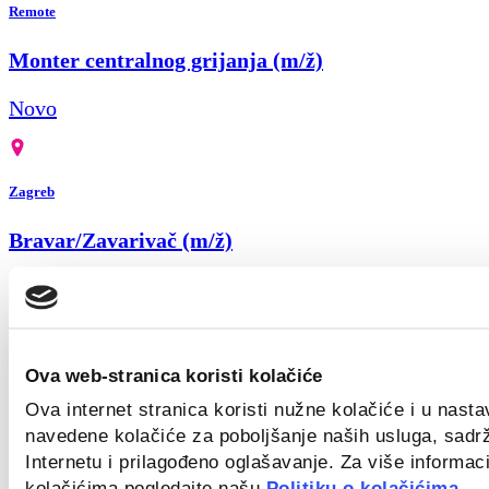
Remote
Monter centralnog grijanja (m/ž)
Novo
Zagreb
Bravar/Zavarivač (m/ž)
Novo
Ova web-stranica koristi kolačiće
Zagreb
Ova internet stranica koristi nužne kolačiće i u nast
Field Sales Representative (Welding) m/f
navedene kolačiće za poboljšanje naših usluga, sadr
Internetu i prilagođeno oglašavanje. Za više informaci
Novo
kolačićima pogledajte našu
Politiku o kolačićima.