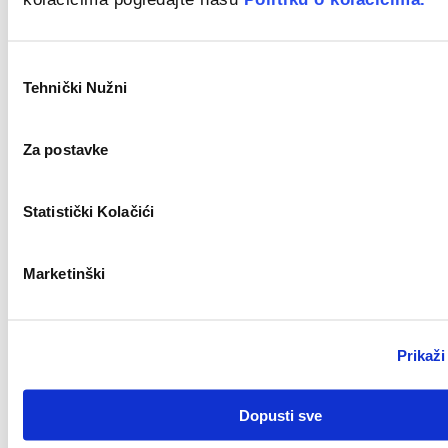
Croatia
Odabir
Tehnički Nužni
pristanka
Key Account Manager
Novo
Za postavke
Statistički Kolačići
Zagreb
Civil Work Supervisor (m/f)
Marketinški
Novo
Prikaži
Split
Dopusti sve
Key Account Manager (m/ž)