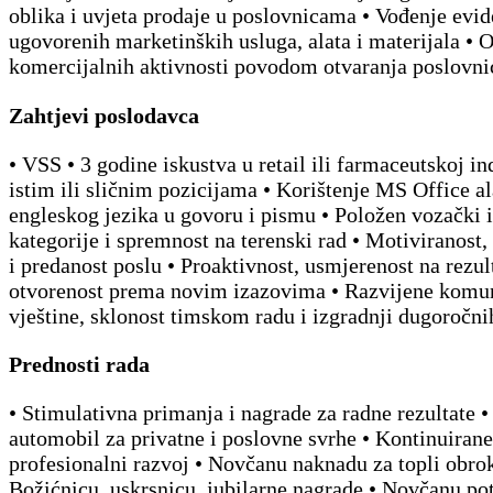
oblika i uvjeta prodaje u poslovnicama • Vođenje evid
ugovorenih marketinških usluga, alata i materijala • 
komercijalnih aktivnosti povodom otvaranja poslovni
Zahtjevi poslodavca
• VSS • 3 godine iskustva u retail ili farmaceutskoj ind
istim ili sličnim pozicijama • Korištenje MS Office al
engleskog jezika u govoru i pismu • Položen vozački i
kategorije i spremnost na terenski rad • Motiviranost
i predanost poslu • Proaktivnost, usmjerenost na rezult
otvorenost prema novim izazovima • Razvijene komu
vještine, sklonost timskom radu i izgradnji dugoročn
Prednosti rada
• Stimulativna primanja i nagrade za radne rezultate •
automobil za privatne i poslovne svrhe • Kontinuirane
profesionalni razvoj • Novčanu naknadu za topli obrok
Božićnicu, uskrsnicu, jubilarne nagrade • Novčanu po