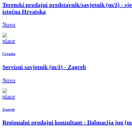
Terenski prodajni predstavnik/savjetnik (m/ž) - sje
istočna Hrvatska
Novo
Croatia
Servisni savjetnik (m/ž) - Zagreb
Novo
Zagreb
Regionalni prodajni konzultant - Dalmacija jug (m