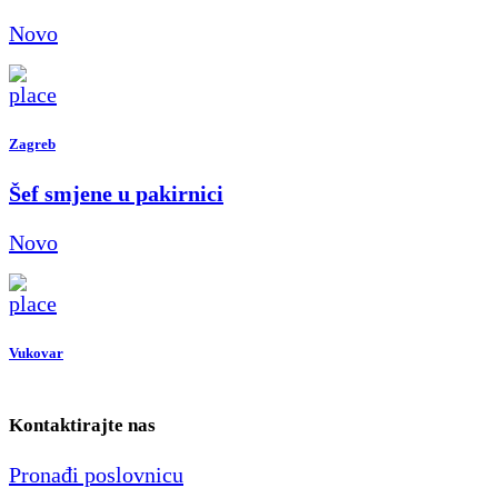
Novo
Zagreb
Šef smjene u pakirnici
Novo
Vukovar
Kontaktirajte nas
Pronađi poslovnicu