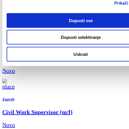
Field Sales Representative (Welding) m/f
Prikaži
Novo
Dopusti sve
Dopusti selektiranje
Croatia
Uskrati
Key Account Manager
Novo
Zagreb
Civil Work Supervisor (m/f)
Novo