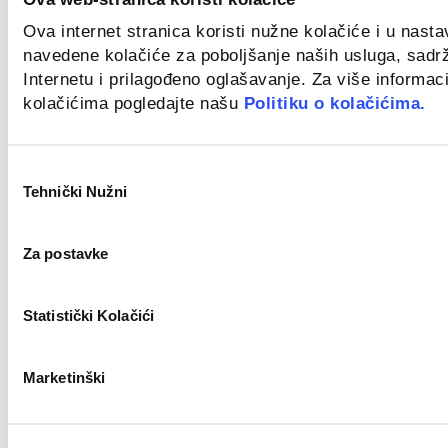
Ova internet stranica koristi nužne kolačiće i u nast
Remote
navedene kolačiće za poboljšanje naših usluga, sadr
Internetu i prilagođeno oglašavanje. Za više informaci
Monter centralnog grijanja (m/ž)
kolačićima pogledajte našu
Politiku o kolačićima.
Novo
Odabir
Tehnički Nužni
pristanka
Zagreb
Za postavke
Bravar/Zavarivač (m/ž)
Novo
Statistički Kolačići
Marketinški
Zagreb