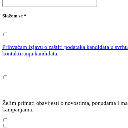
Slažem se
*
Prihvaćam izjavu o zaštiti podataka kandidata u svrh
kontaktiranja kandidata.
Želim primati obavijesti o novostima, ponudama i m
kampanjama.