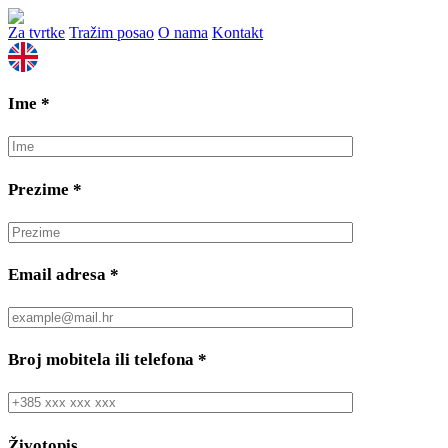
Za tvrtke
Tražim posao
O nama
Kontakt
Ime
*
Prezime
*
Email adresa
*
Broj mobitela ili telefona
*
Životopis