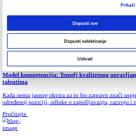
Prikaži
Kako odabrati dobrog EOR pružatelja u Hrvatsko
Kako odabrati dobrog EOR pružatelja u Hrvatskoj za 
Dopusti sve
poslovanje? Usporedite pružatelje usluge prema onom
zaist...
Dopusti selektiranje
Pročitajte
Uskrati
Model kompetencija: Temelj kvalitetnog upravljan
talentima
Kada nema jasnog okvira za to što zapravo znači uspj
određenoj poziciji, odluke o zapošljavanju, razvoju i 
Pročitajte