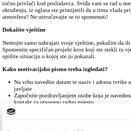
točno privlači kod poslodavca. Sviđa vam se rad u 
okruženju, iz oglasa ste primijetili da u timu vlada pri
atmosfera? Ne ustručavajte se to spomenuti!
Dokažite vještine
Nemojte samo nabrajati svoje vještine, pokažite da ih
Spomenite specifičan projekt kroz koji ste stekli tu vj
opišite situaciju u kojoj ste ju pokazali.
Kako motivacijsko pismo treba izgledati?
Na vrhu navedite datum te naziv i adresu tvrtke u
javljate
Započnite pozdravljanjem osobe koja je naveden
kontakt za otvoreno radno mjesto
U prvom odlomku objasnite zašto se javljate, po
motivaciju i poznavanje kompanije te radnog mj
U drugom odlomku ukratko opišite sebe, svoje kva
dosadašnje uspjehe