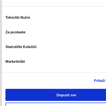
Zagreb
Odabir
Tehnički Nužni
pristanka
Civil Work Supervisor (m/f)
Novo
Za postavke
Statistički Kolačići
Split
Key Account Manager (m/ž)
Marketinški
Novo
Prikaži
Zagreb
Dopusti sve
Finance & AI Process Reengineering Intern