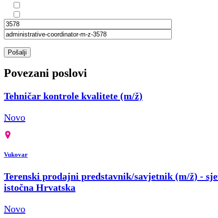
Pošalji
Povezani poslovi
Tehničar kontrole kvalitete (m/ž)
Novo
Vukovar
Terenski prodajni predstavnik/savjetnik (m/ž) - sje
istočna Hrvatska
Novo