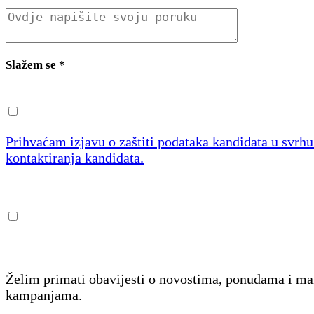
Slažem se
*
Prihvaćam izjavu o zaštiti podataka kandidata u svrh
kontaktiranja kandidata.
Želim primati obavijesti o novostima, ponudama i m
kampanjama.