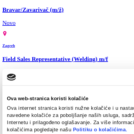
Bravar/Zavarivač (m/ž)
Novo
Zagreb
Field Sales Representative (Welding) m/f
Novo
Croatia
Ova web-stranica koristi kolačiće
Ova internet stranica koristi nužne kolačiće i u nast
Key Account Manager
navedene kolačiće za poboljšanje naših usluga, sadr
Novo
Internetu i prilagođeno oglašavanje. Za više informaci
kolačićima pogledajte našu
Politiku o kolačićima.