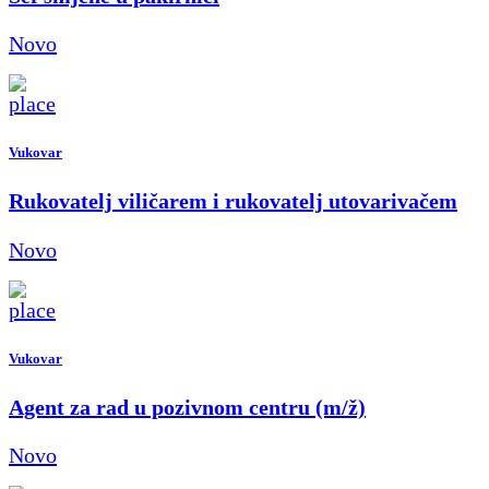
Novo
Vukovar
Rukovatelj viličarem i rukovatelj utovarivačem
Novo
Vukovar
Agent za rad u pozivnom centru (m/ž)
Novo