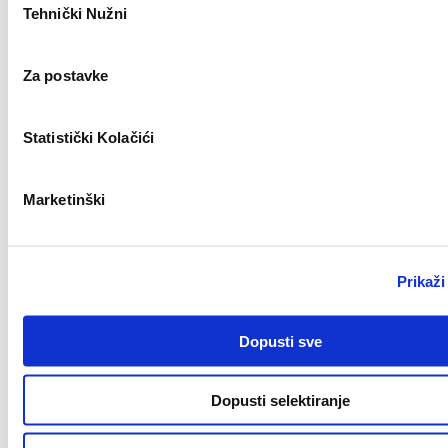
Tehnički Nužni
pristanka
Key Account Manager
Novo
Za postavke
Statistički Kolačići
Zagreb
Marketinški
Civil Work Supervisor (m/f)
Novo
Prikaži
Dopusti sve
Split
Key Account Manager (m/ž)
Dopusti selektiranje
Novo