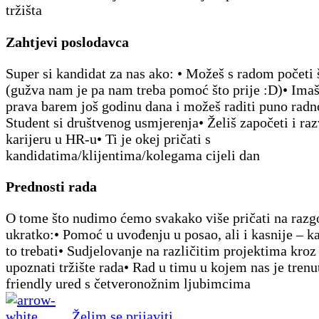
tržišta
Zahtjevi poslodavca
Super si kandidat za nas ako: • Možeš s radom početi š
(gužva nam je pa nam treba pomoć što prije :D)• Imaš
prava barem još godinu dana i možeš raditi puno radn
Student si društvenog usmjerenja• Želiš započeti i raz
karijeru u HR-u• Ti je okej pričati s
kandidatima/klijentima/kolegama cijeli dan
Prednosti rada
O tome što nudimo ćemo svakako više pričati na razg
ukratko:• Pomoć u uvođenju u posao, ali i kasnije – k
to trebati• Sudjelovanje na različitim projektima kroz
upoznati tržište rada• Rad u timu u kojem nas je trenu
friendly ured s četveronožnim ljubimcima
Želim se prijaviti