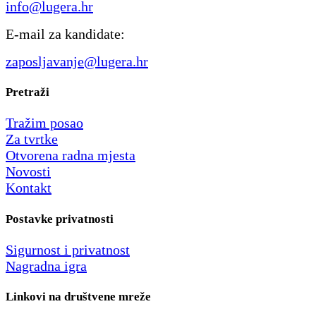
info@lugera.hr
E-mail za kandidate:
zaposljavanje@lugera.hr
Pretraži
Tražim posao
Za tvrtke
Otvorena radna mjesta
Novosti
Kontakt
Postavke privatnosti
Sigurnost i privatnost
Nagradna igra
Linkovi na društvene mreže