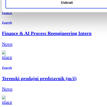
Uskrati
Zagreb
Finance & AI Process Reengineering Intern
Novo
Zagreb
Terenski prodajni predstavnik (m/ž)
Novo