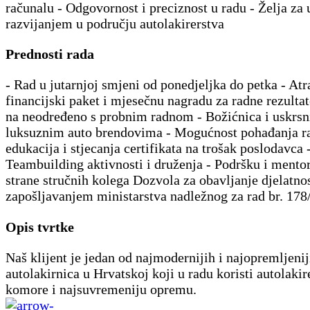
računalu - Odgovornost i preciznost u radu - Želja za
razvijanjem u području autolakirerstva
Prednosti rada
- Rad u jutarnjoj smjeni od ponedjeljka do petka - Atr
financijski paket i mjesečnu nagradu za radne rezulta
na neodređeno s probnim radnom - Božićnica i uskrsn
luksuznim auto brendovima - Mogućnost pohađanja ra
edukacija i stjecanja certifikata na trošak poslodavca 
Teambuilding aktivnosti i druženja - Podršku i mentor
strane stručnih kolega Dozvola za obavljanje djelatnos
zapošljavanjem ministarstva nadležnog za rad br. 178
Opis tvrtke
Naš klijent je jedan od najmodernijih i najopremljenij
autolakirnica u Hrvatskoj koji u radu koristi autolakir
komore i najsuvremeniju opremu.