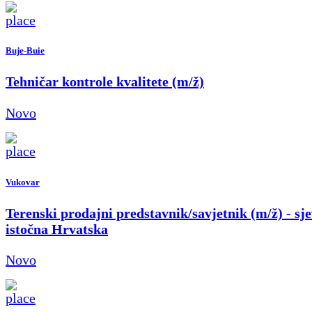
Buje-Buie
Tehničar kontrole kvalitete (m/ž)
Novo
Vukovar
Terenski prodajni predstavnik/savjetnik (m/ž) - sje
istočna Hrvatska
Novo