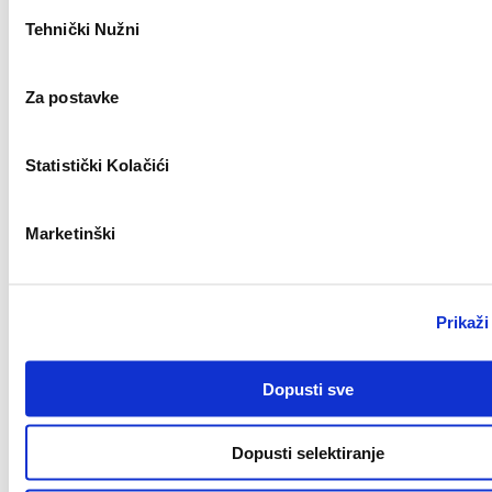
Odabir
Tehnički Nužni
pristanka
Key Account Manager
Novo
Za postavke
Statistički Kolačići
Zagreb
Marketinški
Civil Work Supervisor (m/f)
Novo
Prikaži
Dopusti sve
Split
Dopusti selektiranje
Key Account Manager (m/ž)