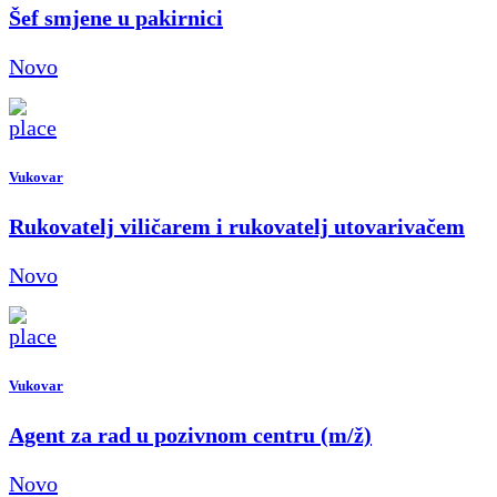
Šef smjene u pakirnici
Novo
Vukovar
Rukovatelj viličarem i rukovatelj utovarivačem
Novo
Vukovar
Agent za rad u pozivnom centru (m/ž)
Novo