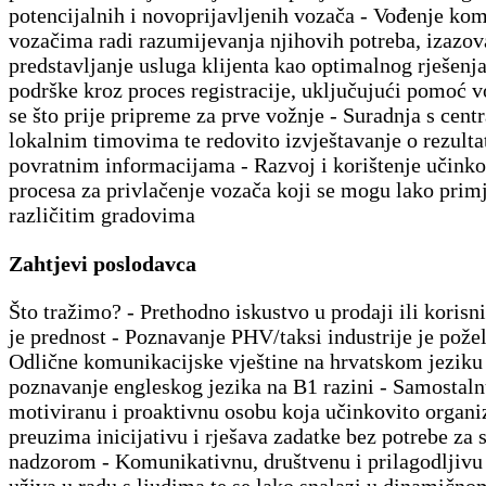
potencijalnih i novoprijavljenih vozača - Vođenje kom
vozačima radi razumijevanja njihovih potreba, izazova
predstavljanje usluga klijenta kao optimalnog rješenja
podrške kroz proces registracije, uključujući pomoć 
se što prije pripreme za prve vožnje - Suradnja s cent
lokalnim timovima te redovito izvještavanje o rezulta
povratnim informacijama - Razvoj i korištenje učinko
procesa za privlačenje vozača koji se mogu lako primj
različitim gradovima
Zahtjevi poslodavca
Što tražimo? - Prethodno iskustvo u prodaji ili korisn
je prednost - Poznavanje PHV/taksi industrije je požel
Odlične komunikacijske vještine na hrvatskom jeziku 
poznavanje engleskog jezika na B1 razini - Samostaln
motiviranu i proaktivnu osobu koja učinkovito organiz
preuzima inicijativu i rješava zadatke bez potrebe za 
nadzorom - Komunikativnu, društvenu i prilagodljivu
uživa u radu s ljudima te se lako snalazi u dinamičn