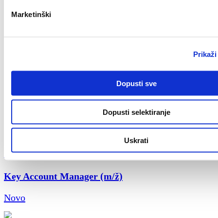
Novo
Marketinški
Prikaži
Zagreb
Civil Work Supervisor (m/f)
Dopusti sve
Novo
Dopusti selektiranje
Uskrati
Split
Key Account Manager (m/ž)
Novo