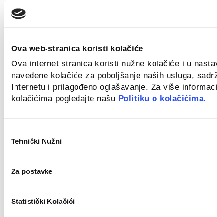
Zagreb
Bravar/Zavarivač (m/ž)
Ova web-stranica koristi kolačiće
Novo
Ova internet stranica koristi nužne kolačiće i u nast
navedene kolačiće za poboljšanje naših usluga, sadr
Internetu i prilagođeno oglašavanje. Za više informaci
kolačićima pogledajte našu
Politiku o kolačićima.
Zagreb
Field Sales Representative (Welding) m/f
Odabir
Novo
Tehnički Nužni
pristanka
Za postavke
Croatia
Statistički Kolačići
Key Account Manager