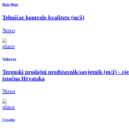
Buje-Buie
Tehničar kontrole kvalitete (m/ž)
Novo
Vukovar
Terenski prodajni predstavnik/savjetnik (m/ž) - sje
istočna Hrvatska
Novo
Croatia