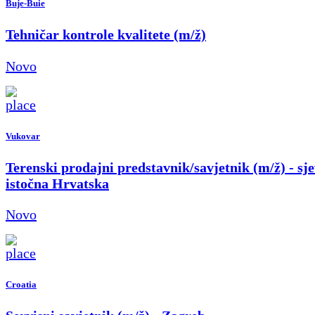
Buje-Buie
Tehničar kontrole kvalitete (m/ž)
Novo
Vukovar
Terenski prodajni predstavnik/savjetnik (m/ž) - sje
istočna Hrvatska
Novo
Croatia