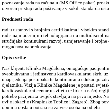
poznavanje rada na računalu (MS Office paket) proakt
otvoren pristup radu poštivanje visokih standarda ust
Prednosti rada
rad u ustanovi s brojnim certifikatima i visokim stan
rad s najmodernijim tehnologijama i u multidiscipli
stručnjaka kontinuirani razvoj, usmjeravanje i brojne
mogućnost napredovanja
Opis tvrtke
Naš klijent, Klinika Magdalena, omogućuje pacijenti
sveobuhvatnu i jedinstvenu kardiovaskularnu skrb, uz
unaprjeđenja postupaka te kontinuiranu edukaciju zdr
djelatnika. Vizija Klinike Magdalene je postati svjets
kardiovaskularni centar u svijetu te lider u našoj regij
potrebe pacijenata uvijek stavljaju na prvo mjesto. Na
dvije lokacije (Krapinske Toplice i Zagreb). Zbog po
obujma posla u potrazi su za više osoba na odjelu