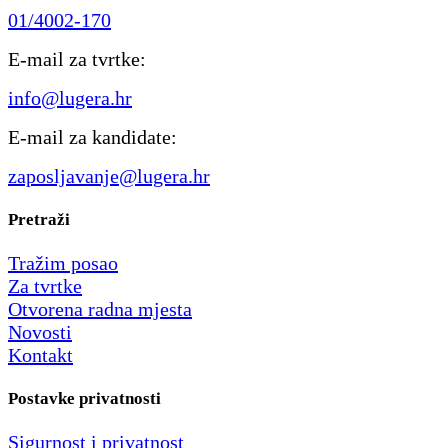
01/4002-170
E-mail za tvrtke:
info@lugera.hr
E-mail za kandidate:
zaposljavanje@lugera.hr
Pretraži
Tražim posao
Za tvrtke
Otvorena radna mjesta
Novosti
Kontakt
Postavke privatnosti
Sigurnost i privatnost