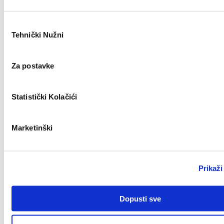
Odabir
Zagreb
Tehnički Nužni
pristanka
Civil Work Supervisor (m/f)
Za postavke
Novo
Statistički Kolačići
Marketinški
Split
Key Account Manager (m/ž)
Prikaži
Novo
Dopusti sve
Zagreb