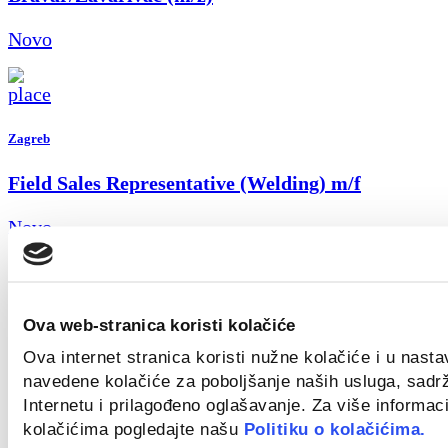
Novo
Zagreb
Field Sales Representative (Welding) m/f
Novo
Ova web-stranica koristi kolačiće
Croatia
Ova internet stranica koristi nužne kolačiće i u nast
Key Account Manager
navedene kolačiće za poboljšanje naših usluga, sadr
Internetu i prilagođeno oglašavanje. Za više informaci
Novo
kolačićima pogledajte našu
Politiku o kolačićima.