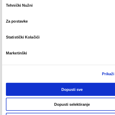
Tehnički Nužni
pristanka
Novo
Za postavke
Statistički Kolačići
Zagreb
Civil Work Supervisor (m/f)
Marketinški
Novo
Prikaži
Split
Dopusti sve
Key Account Manager (m/ž)
Dopusti selektiranje
Novo