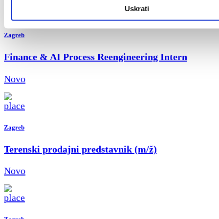
Uskrati
Zagreb
Finance & AI Process Reengineering Intern
Novo
Zagreb
Terenski prodajni predstavnik (m/ž)
Novo