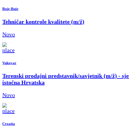
Buje-Buie
Tehničar kontrole kvalitete (m/ž)
Novo
Vukovar
Terenski prodajni predstavnik/savjetnik (m/ž) - sje
istočna Hrvatska
Novo
Croatia