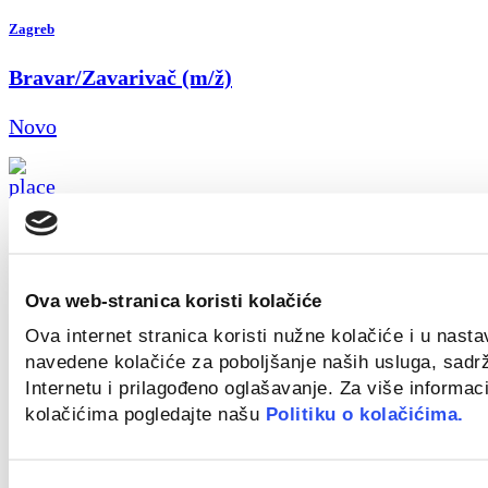
Zagreb
Bravar/Zavarivač (m/ž)
Novo
Zagreb
Field Sales Representative (Welding) m/f
Ova web-stranica koristi kolačiće
Novo
Ova internet stranica koristi nužne kolačiće i u nast
navedene kolačiće za poboljšanje naših usluga, sadr
Internetu i prilagođeno oglašavanje. Za više informaci
kolačićima pogledajte našu
Politiku o kolačićima.
Croatia
Key Account Manager
Odabir