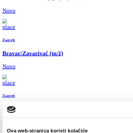
Novo
Zagreb
Bravar/Zavarivač (m/ž)
Novo
Zagreb
Field Sales Representative (Welding) m/f
Novo
Ova web-stranica koristi kolačiće