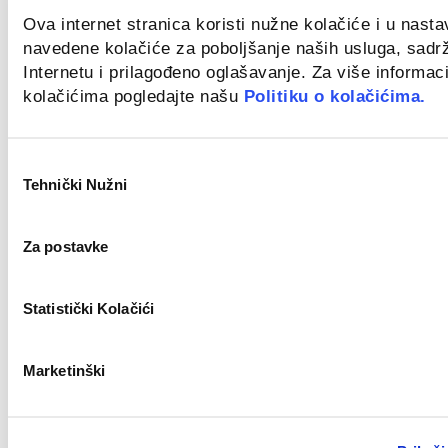
Ova internet stranica koristi nužne kolačiće i u nast
navedene kolačiće za poboljšanje naših usluga, sadr
Croatia
Internetu i prilagođeno oglašavanje. Za više informaci
kolačićima pogledajte našu
Politiku o kolačićima.
Key Account Manager
Novo
Odabir
Tehnički Nužni
pristanka
Za postavke
Zagreb
Civil Work Supervisor (m/f)
Statistički Kolačići
Novo
Marketinški
Split