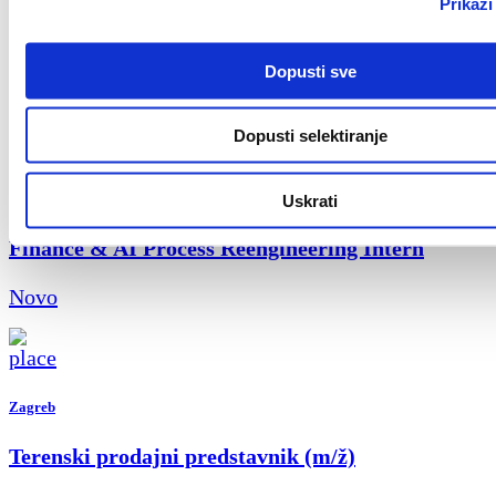
Prikaži
Key Account Manager (m/ž)
Dopusti sve
Novo
Dopusti selektiranje
Zagreb
Uskrati
Finance & AI Process Reengineering Intern
Novo
Zagreb
Terenski prodajni predstavnik (m/ž)