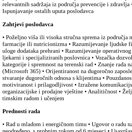
relevantnih sadržaja iz područja prevencije i zdravlja 
Ispunjavanje ostalih uputa poslodavca
Zahtjevi poslodavca
• Poželjno viša ili visoka stručna sprema iz područja 
farmacije ili nutricionizma • Razumijevanje ljudske fi
uloge dodataka prehrani • Razumijevanje operativnog
ljekarni i specijaliziranih poslovnica • Vozačka dozvo
kategorije i spremnost na terenski rad • Znanje rada n
(Microsoft 365) • Orijentiranost na dugoročno zaposle
stvaranje dugoročnih odnosa s klijentima • Pouzdanos
motiviranost i prilagodljivost • Izražene komunikacij
organizacijske i prodajne vještine • Analitičnost • Žel
timskim radom i učenjem
Prednosti rada
• Rad u mladom i energičnom timu • Ugovor o radu n
neodređeno, s probnim rokom od 6 mjeseci • Usavrša