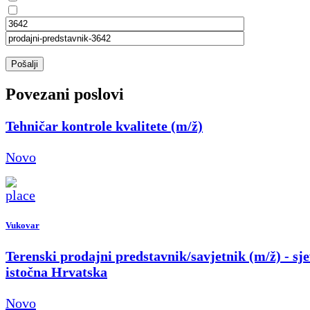
Pošalji
Povezani poslovi
Tehničar kontrole kvalitete (m/ž)
Novo
Vukovar
Terenski prodajni predstavnik/savjetnik (m/ž) - sje
istočna Hrvatska
Novo