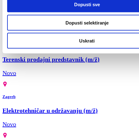
Dopusti sve
Finance & AI Process Reengineering Intern
Novo
Dopusti selektiranje
Uskrati
Zagreb
Terenski prodajni predstavnik (m/ž)
Novo
Zagreb
Elektrotehničar u održavanju (m/ž)
Novo