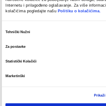
Novo
Internetu i prilagođeno oglašavanje. Za više informaci
kolačićima pogledajte našu
Politiku o kolačićima.
Zagreb
Odabir
Tehnički Nužni
pristanka
Civil Work Supervisor (m/f)
Novo
Za postavke
Statistički Kolačići
Split
Key Account Manager (m/ž)
Marketinški
Novo
Prikaži
Zagreb