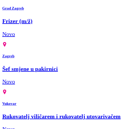
Grad Zagreb
Frizer (m/ž)
Novo
Zagreb
Šef smjene u pakirnici
Novo
Vukovar
Rukovatelj viličarem i rukovatelj utovarivačem
Novo