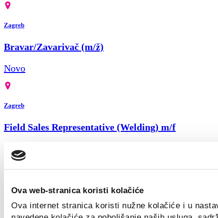
Zagreb
Bravar/Zavarivač (m/ž)
Novo
Zagreb
Field Sales Representative (Welding) m/f
Novo
Croatia
Ova web-stranica koristi kolačiće
Ova internet stranica koristi nužne kolačiće i u nast
Key Account Manager
navedene kolačiće za poboljšanje naših usluga, sadr