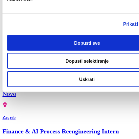
Zagreb
Prikaži
Civil Work Supervisor (m/f)
Novo
Dopusti sve
Dopusti selektiranje
Split
Uskrati
Key Account Manager (m/ž)
Novo
Zagreb
Finance & AI Process Reengineering Intern