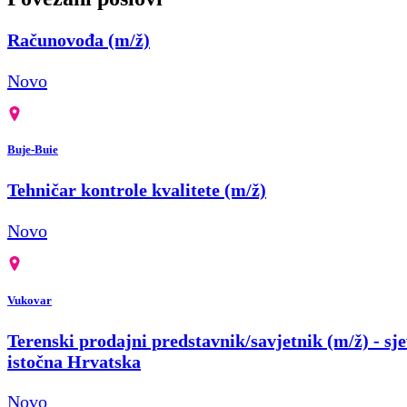
Računovođa (m/ž)
Novo
Buje-Buie
Tehničar kontrole kvalitete (m/ž)
Novo
Vukovar
Terenski prodajni predstavnik/savjetnik (m/ž) - sje
istočna Hrvatska
Novo