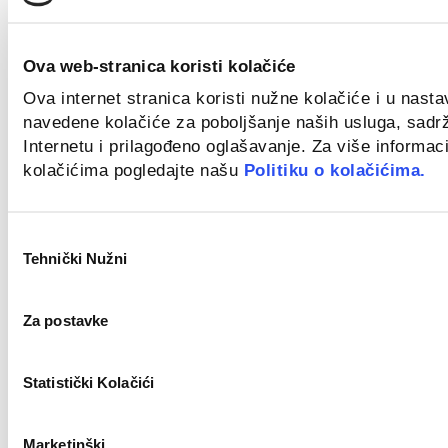
Zagreb
Bravar/Zavarivač (m/ž)
Ova web-stranica koristi kolačiće
Novo
Ova internet stranica koristi nužne kolačiće i u nast
navedene kolačiće za poboljšanje naših usluga, sadr
Internetu i prilagođeno oglašavanje. Za više informaci
Zagreb
kolačićima pogledajte našu
Politiku o kolačićima.
Field Sales Representative (Welding) m/f
Odabir
Novo
Tehnički Nužni
pristanka
Za postavke
Croatia
Key Account Manager
Statistički Kolačići
Novo
Marketinški