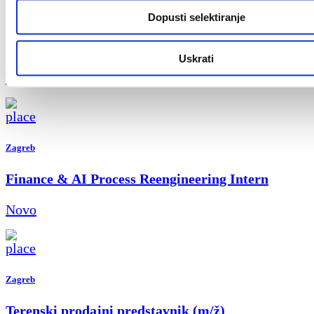
Split
Dopusti selektiranje
Key Account Manager (m/ž)
Uskrati
Novo
Zagreb
Finance & AI Process Reengineering Intern
Novo
Zagreb
Terenski prodajni predstavnik (m/ž)