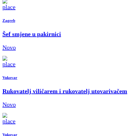
Zagreb
Šef smjene u pakirnici
Novo
Vukovar
Rukovatelj viličarem i rukovatelj utovarivačem
Novo
Vukovar