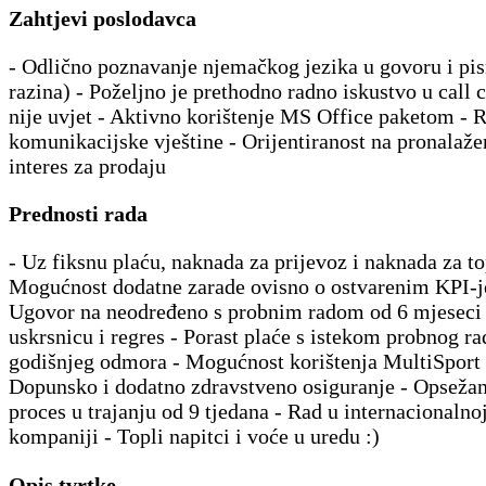
Zahtjevi poslodavca
- Odlično poznavanje njemačkog jezika u govoru i pi
razina) - Poželjno je prethodno radno iskustvo u call c
nije uvjet - Aktivno korištenje MS Office paketom - 
komunikacijske vještine - Orijentiranost na pronalažen
interes za prodaju
Prednosti rada
- Uz fiksnu plaću, naknada za prijevoz i naknada za to
Mogućnost dodatne zarade ovisno o ostvarenim KPI-j
Ugovor na neodređeno s probnim radom od 6 mjeseci 
uskrsnicu i regres - Porast plaće s istekom probnog ra
godišnjeg odmora - Mogućnost korištenja MultiSport 
Dopunsko i dodatno zdravstveno osiguranje - Opseža
proces u trajanju od 9 tjedana - Rad u internacionalnoj
kompaniji - Topli napitci i voće u uredu :)
Opis tvrtke