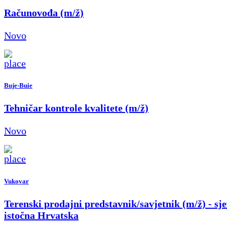
Računovođa (m/ž)
Novo
Buje-Buie
Tehničar kontrole kvalitete (m/ž)
Novo
Vukovar
Terenski prodajni predstavnik/savjetnik (m/ž) - sje
istočna Hrvatska