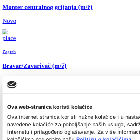
Monter centralnog grijanja (m/ž)
Novo
Zagreb
Bravar/Zavarivač (m/ž)
Novo
Ova web-stranica koristi kolačiće
Zagreb
Ova internet stranica koristi nužne kolačiće i u nast
navedene kolačiće za poboljšanje naših usluga, sadr
Field Sales Representative (Welding) m/f
Internetu i prilagođeno oglašavanje. Za više informaci
Novo
kolačićima pogledajte našu
Politiku o kolačićima.