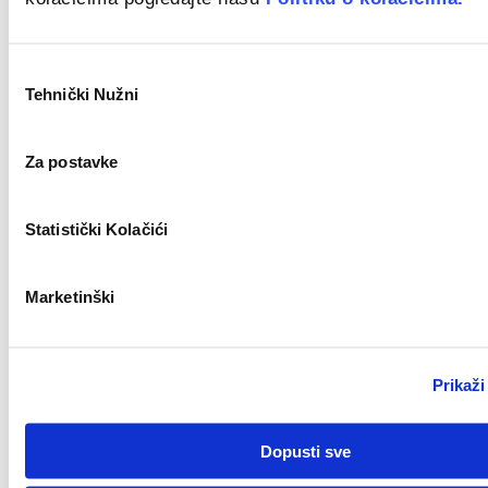
Odabir
Tehnički Nužni
pristanka
Croatia
Key Account Manager
Za postavke
Novo
Statistički Kolačići
Marketinški
Zagreb
Civil Work Supervisor (m/f)
Prikaži
Novo
Dopusti sve