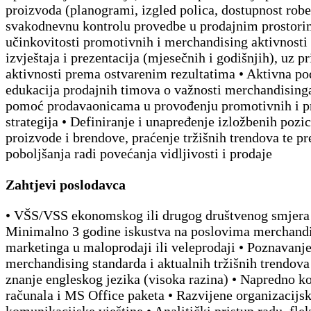
proizvoda (planogrami, izgled polica, dostupnost robe
svakodnevnu kontrolu provedbe u prodajnim prostori
učinkovitosti promotivnih i merchandising aktivnosti 
izvještaja i prezentacija (mjesečnih i godišnjih), uz p
aktivnosti prema ostvarenim rezultatima • Aktivna po
edukacija prodajnih timova o važnosti merchandisinga
pomoć prodavaonicama u provođenju promotivnih i p
strategija • Definiranje i unapređenje izložbenih pozic
proizvode i brendove, praćenje tržišnih trendova te p
poboljšanja radi povećanja vidljivosti i prodaje
Zahtjevi poslodavca
• VŠS/VSS ekonomskog ili drugog društvenog smjera
Minimalno 3 godine iskustva na poslovima merchandis
marketinga u maloprodaji ili veleprodaji • Poznavanj
merchandising standarda i aktualnih tržišnih trendova
znanje engleskog jezika (visoka razina) • Napredno ko
računala i MS Office paketa • Razvijene organizacijsk
komunikacijske vještine • Analitički pristup radu, flek