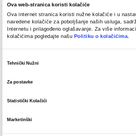
Ova web-stranica koristi kolačiće
Ova internet stranica koristi nužne kolačiće i u nast
Croatia
navedene kolačiće za poboljšanje naših usluga, sadr
Internetu i prilagođeno oglašavanje. Za više informaci
Key Account Manager
kolačićima pogledajte našu
Politiku o kolačićima.
Novo
Odabir
Tehnički Nužni
pristanka
Zagreb
Za postavke
Civil Work Supervisor (m/f)
Statistički Kolačići
Novo
Marketinški
Split