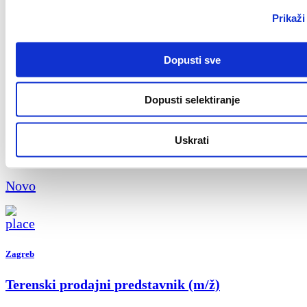
Prikaži
Key Account Manager (m/ž)
Novo
Dopusti sve
Dopusti selektiranje
Zagreb
Uskrati
Finance & AI Process Reengineering Intern
Novo
Zagreb
Terenski prodajni predstavnik (m/ž)