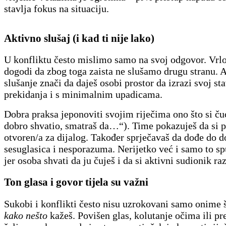
stavlja fokus na situaciju.
Aktivno slušaj (i kad ti nije lako)
U konfliktu često mislimo samo na svoj odgovor. Vrlo
dogodi da zbog toga zaista ne slušamo drugu stranu. 
slušanje znači da daješ osobi prostor da izrazi svoj sta
prekidanja i s minimalnim upadicama.
Dobra praksa jeponoviti svojim riječima ono što si č
dobro shvatio, smatraš da…“). Time pokazuješ da si p
otvoren/a za dijalog. Također sprječavaš da dođe do d
sesuglasica i nesporazuma. Nerijetko već i samo to sp
jer osoba shvati da ju čuješ i da si aktivni sudionik ra
Ton glasa i govor tijela su važni
Sukobi i konflikti često nisu uzrokovani samo onime
kako nešto
kažeš. Povišen glas, kolutanje očima ili pr