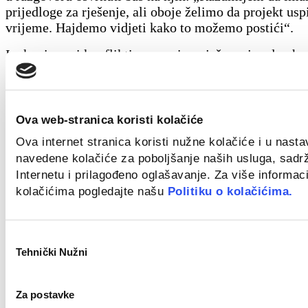
prijedloge za rješenje, ali oboje želimo da projekt usp
vrijeme. Hajdemo vidjeti kako to možemo postići“.
Ipak, nisu svi konflikti spremni za rješavanje odmah.
rasprava ide u krivom smjeru, bolje je predložiti pau
forsirati razgovor dok su emocije na vrhuncu. Kada se
“ohladi” svi su spremniji donositi pametne i promišlj
koje nisu temeljene na osjećajima i potrebi da budete
Ova web-stranica koristi kolačiće
Baš zato, ponekad ovo zbilja nije bijeg nego jedini na
Ova internet stranica koristi nužne kolačiće i u nast
situacija umiri.
navedene kolačiće za poboljšanje naših usluga, sadr
Internetu i prilagođeno oglašavanje. Za više informaci
Uključi neutralnu treću osobu
kolačićima pogledajte našu
Politiku o kolačićima.
Neki konflikti jednostavno prerastu granice koje sam
riješiti. U takvim slučajevima nije znak slabosti potr
Odabir
bilo od nadređenog, HR-a ili vanjskog medijatora. Dr
Tehnički Nužni
pristanka
perspektiva često sa sobom donese i alternativna rješe
„vruće glave“ ne bismo sjetili. Uvijek jasno opiši situ
Za postavke
(„Imamo neslaganje oko… pokušali smo riješiti, ali 