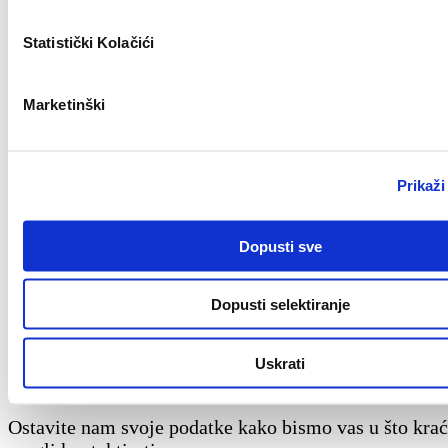
uspjeli“). Tako pokazuješ da si pokušao/la konstruktiv
nego što si zatražio/la podršku.
Statistički Kolačići
Zaključak: Konflikt može biti prilika
Marketinški
Konflikti na poslu ne moraju značiti kraj dobre suradn
oni mogu biti prilika da bolje upoznaš kolege, izoštriš
komunikacijske vještine i izgradiš otporniji tim.
Prikaži
Ključ je u tome da ostaneš smiren, fokusiran na probl
osobu, te da pokažeš profesionalnost čak i kad ti je na
Dopusti sve
Sljedeći put kad osjetiš da tenzije rasu imaj na umu d
reakcija određuje ishod.
Dopusti selektiranje
Zaprati nas za još korisnih savjeta. 🙂
Uskrati
Kontaktirajte nas
Ostavite nam svoje podatke kako bismo vas u što kra