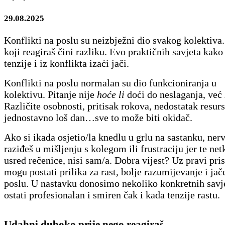
29.08.2025
Konflikti na poslu su neizbježni dio svakog kolektiva
koji reagiraš čini razliku. Evo praktičnih savjeta kako
tenzije i iz konflikta izaći jači.
Konflikti na poslu normalan su dio funkcioniranja u
kolektivu. Pitanje nije
hoće li
doći do neslaganja, već
Različite osobnosti, pritisak rokova, nedostatak resurs
jednostavno loš dan…sve to može biti okidač.
Ako si ikada osjetio/la knedlu u grlu na sastanku, ner
raziđeš u mišljenju s kolegom ili frustraciju jer te ne
usred rečenice, nisi sam/a. Dobra vijest? Uz pravi pris
mogu postati prilika za rast, bolje razumijevanje i ja
poslu. U nastavku donosimo nekoliko konkretnih savj
ostati profesionalan i smiren čak i kada tenzije rastu.
Udahni duboko prije nego reagiraš