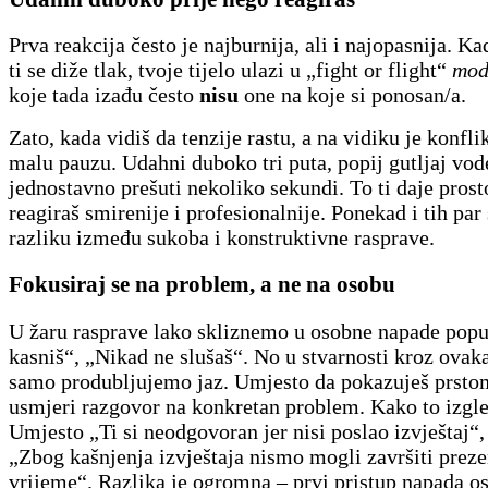
Prva reakcija često je najburnija, ali i najopasnija. Ka
ti se diže tlak, tvoje tijelo ulazi u „fight or flight“
mod
koje tada izađu često
nisu
one na koje si ponosan/a.
Zato, kada vidiš da tenzije rastu, a na vidiku je konfli
malu pauzu. Udahni duboko tri puta, popij gutljaj vode
jednostavno prešuti nekoliko sekundi. To ti daje prost
reagiraš smirenije i profesionalnije. Ponekad i tih par
razliku između sukoba i konstruktivne rasprave.
Fokusiraj se na problem, a ne na osobu
U žaru rasprave lako skliznemo u osobne napade popu
kasniš“, „Nikad ne slušaš“. No u stvarnosti kroz ovak
samo produbljujemo jaz. Umjesto da pokazuješ prsto
usmjeri razgovor na konkretan problem. Kako to izgle
Umjesto „Ti si neodgovoran jer nisi poslao izvještaj“, 
„Zbog kašnjenja izvještaja nismo mogli završiti preze
vrijeme“. Razlika je ogromna – prvi pristup napada o