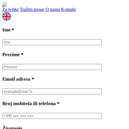
Za tvrtke
Tražim posao
O nama
Kontakt
Ime
*
Prezime
*
Email adresa
*
Broj mobitela ili telefona
*
Životopis