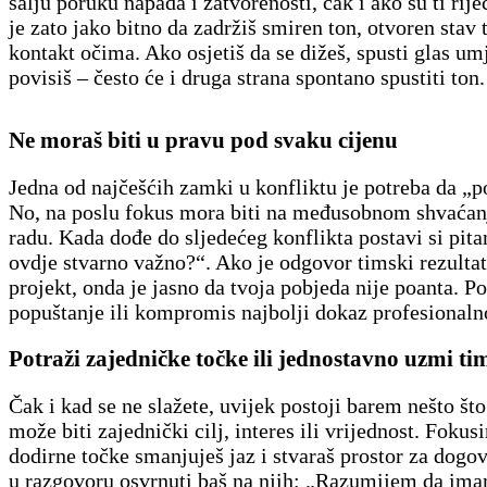
šalju poruku napada i zatvorenosti, čak i ako su ti rije
je zato jako bitno da zadržiš smiren ton, otvoren stav t
kontakt očima. Ako osjetiš da se dižeš, spusti glas um
povisiš – često će i druga strana spontano spustiti ton.
Ne moraš biti u pravu pod svaku cijenu
Jedna od najčešćih zamki u konfliktu je potreba da „
No, na poslu fokus mora biti na međusobnom shvaćan
radu. Kada dođe do sljedećeg konflikta postavi si pitan
ovdje stvarno važno?“. Ako je odgovor timski rezultat, 
projekt, onda je jasno da tvoja pobjeda nije poanta. P
popuštanje ili kompromis najbolji dokaz profesionalno
Potraži zajedničke točke ili jednostavno uzmi ti
Čak i kad se ne slažete, uvijek postoji barem nešto što 
može biti zajednički cilj, interes ili vrijednost. Fokus
dodirne točke smanjuješ jaz i stvaraš prostor za dogov
u razgovoru osvrnuti baš na njih: „Razumijem da ima