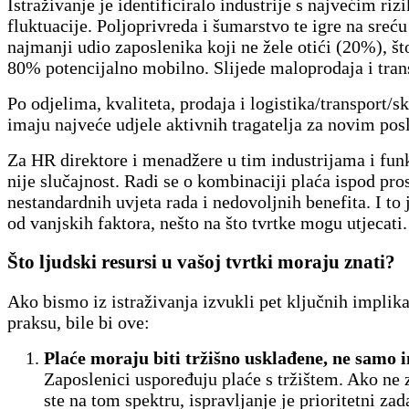
Istraživanje je identificiralo industrije s najvećim ri
fluktuacije. Poljoprivreda i šumarstvo te igre na sreć
najmanji udio zaposlenika koji ne žele otići (20%), št
80% potencijalno mobilno. Slijede maloprodaja i tran
Po odjelima, kvaliteta, prodaja i logistika/transport/sk
imaju najveće udjele aktivnih tragatelja za novim pos
Za HR direktore i menadžere u tim industrijama i fun
nije slučajnost. Radi se o kombinaciji plaća ispod pro
nestandardnih uvjeta rada i nedovoljnih benefita. I to j
od vanjskih faktora, nešto na što tvrtke mogu utjecati.
Što ljudski resursi u vašoj tvrtki moraju znati?
Ako bismo iz istraživanja izvukli pet ključnih implik
praksu, bile bi ove:
Plaće moraju biti tržišno usklađene, ne samo i
Zaposlenici uspoređuju plaće s tržištem. Ako ne 
ste na tom spektru, ispravljanje je prioritetni zad