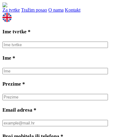
Za tvrtke
Tražim posao
O nama
Kontakt
Ime tvrtke
*
Ime
*
Prezime
*
Email adresa
*
Broj mobitela ili telefona
*