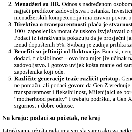
Menadžeri su HR.
Odnos s nadređenom osobom 
najjači prediktor zadovoljstva i ostanka. Investic
menadžerskih kompetencija ima izravni povrat u 
Direktiva o transparentnosti plaća je stvarnost
100+ zaposlenika morat će uskoro izvještavati o
Podaci iz istraživanja pokazuju da je prosječni j
iznad dopuštenih 5%. Svibanj je zadnja prilika 
Benefiti su jeftiniji od fluktuacije.
Bonusi, neop
dodaci, fleksibilnost – ovo ima mjerljiv učinak n
zadovoljstvo. I gotovo uvijek košta manje od za
zaposlenika koji ode.
Različite generacije traže različit pristup.
Gene
ne pomažu, ali podaci govore da Gen Z vrednuje
transparentnost i fleksibilnost, Milenijalci se bor
“motherhood penalty” i trebaju podršku, a Gen X
sigurnost i dobre odnose.
Na kraju: podaci su početak, ne kraj
Istraživanje tržišta rada ima smisla samo ako ga netko