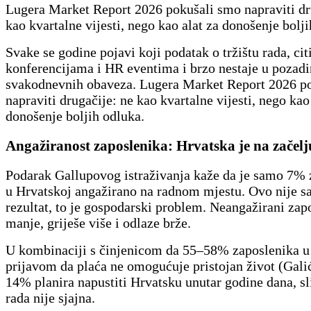
Lugera Market Report 2026 pokušali smo napraviti dr
kao kvartalne vijesti, nego kao alat za donošenje bolji
Svake se godine pojavi koji podatak o tržištu rada, cit
konferencijama i HR eventima i brzo nestaje u pozadi
svakodnevnih obaveza. Lugera Market Report 2026 p
napraviti drugačije: ne kao kvartalne vijesti, nego kao
donošenje boljih odluka.
Angažiranost zaposlenika: Hrvatska je na začel
Podarak Gallupovog istraživanja kaže da je samo 7% 
u Hrvatskoj angažirano na radnom mjestu. Ovo nije 
rezultat, to je gospodarski problem. Neangažirani zap
manje, griješe više i odlaze brže.
U kombinaciji s činjenicom da 55–58% zaposlenika u
prijavom da plaća ne omogućuje pristojan život (Galić
14% planira napustiti Hrvatsku unutar godine dana, sli
rada nije sjajna.