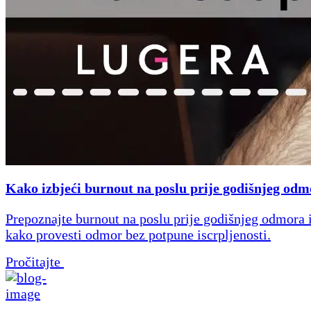
Kako izbjeći burnout na poslu prije godišnjeg od
Prepoznajte burnout na poslu prije godišnjeg odmora i
kako provesti odmor bez potpune iscrpljenosti.
Pročitajte